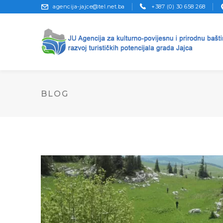
agencija-jajce@tel.net.ba
+387 (0) 30 658 268
BLOG