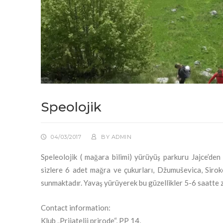
Speolojik
04/03/2017
BY
ADMIN
Speleolojik ( mağara bilimi) yürüyüş parkuru Jajce’d
sizlere 6 adet mağra ve çukurları, Džumuševica, Siroko
sunmaktadır. Yavaş yürüyerek bu güzellikler 5-6 saatte zi
Contact information:
Klub „Prijatelji prirode“, PP 14,