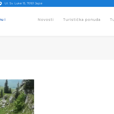
Ul. Sv. Luke 15, 70101 Jajce
Novosti
Turistička ponuda
T