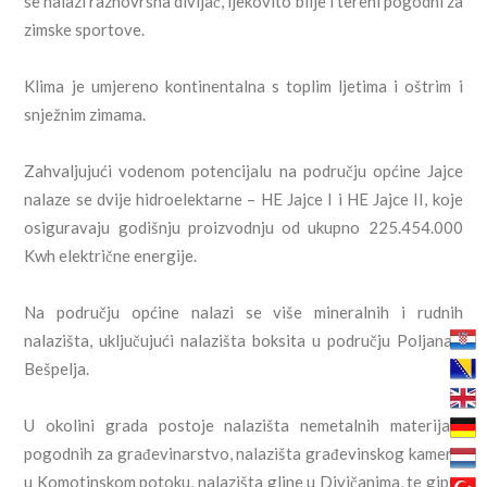
se nalazi raznovrsna divljač, ljekovito bilje i tereni pogodni za
zimske sportove.
Klima je umjereno kontinentalna s toplim ljetima i oštrim i
snježnim zimama.
Zahvaljujući vodenom potencijalu na području općine Jajce
nalaze se dvije hidroelektarne – HE Jajce I i HE Jajce II, koje
osiguravaju godišnju proizvodnju od ukupno 225.454.000
Kwh električne energije.
Na području općine nalazi se više mineralnih i rudnih
nalazišta, uključujući nalazišta boksita u području Poljana i
Bešpelja.
U okolini grada postoje nalazišta nemetalnih materijala
pogodnih za građevinarstvo, nalazišta građevinskog kamena
u Komotinskom potoku, nalazišta gline u Divičanima, te gips-