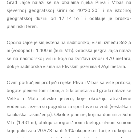
Grad Jajce nalazi se na obalama rijeka Pliva i Vrbas na
sjevernoj geografskoj širini od 40º20´30´´ i na istočnoj
geografskoj dužini od 17º14´16´´ i odlikuje je brdsko-
planinski teren.
Općina Jajce je smještena na nadmorskoj visini između 362,5
m (vodopad) i 1.400 m (Suhi Vrh). Gradska jezgra Jajca nalazi
se na nadmorskoj visini koja na tvrđavi iznosi 470 metara,
dok je nadmorska visina na Plivskim jezerima 426,6 metara.
Ovim područjem protječu rijeke Pliva i Vrbas sa više pritoka,
bogate plemenitom ribom, a 5 kilometara od grada nalaze se
Veliko i Malo plivsko jezero, koje okružuju atraktivne
vodenice. Jezera su pogodna za sportove na vodi (veslačka i
kajakaška takmičenja). Okolne planine, kojima dominira Suhi
Vrh (1.431 m), obiluju crnogoričnom i bjelogoričnom šumom
koje pokrivaju 20.978 ha ili 54% ukupne teritorije i u kojima