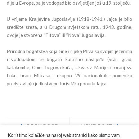
dijelu Evrope, pa je vodopad bio osvijetljen još u 19. stoljeću.
U vrijeme Kraljevine Jugoslavije (1918-1941.) Jajce je bilo
središte sreza, a u Drugom svjetskom ratu, 1943. godine,
ovdje je stvorena “Titova” ili “Nova” Jugoslavija.
Prirodna bogatstva koja čine i rijeka Pliva sa svojim jezerima
i vodopadom, te bogato kulturno naslijeđe (Stari grad,
katakombe, Omer-begova kuća, crkva sv. Marije i toranj sv.
Luke, hram Mitrasa… ukupno 29 nacionalnih spomenika
predstavljaju jedinstvenu turističku ponudu Jajca.
Navigacija
Prev
Next
PREV POST
NEXT POST
post:
post:
Koristimo kolačiće na našoj web stranici kako bismo vam
objava