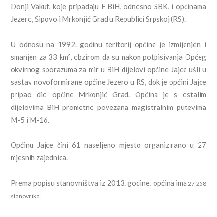
Donji Vakuf, koje pripadaju F BiH, odnosno SBK, i općinama
Jezero, Šipovo i Mrkonjić Grad u Republici Srpskoj (RS).
U odnosu na 1992. godinu teritorij općine je izmijenjen i
smanjen za 33 km², obzirom da su nakon potpisivanja Općeg
okvirnog sporazuma za mir u BiH dijelovi općine Jajce ušli u
sastav novoformirane općine Jezero u RS, dok je općini Jajce
pripao dio općine Mrkonjić Grad. Općina je s ostalim
dijelovima BiH prometno povezana magistralnim putevima
M-5 i M-16.
Općinu Jajce čini 61 naseljeno mjesto organizirano u 27
mjesnih zajednica.
Prema popisu stanovništva iz 2013. godine, općina ima
27 258
stanovnika.