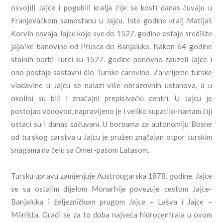
osvojili Jajce i pogubili kralja čije se kosti danas čuvaju u
Franjevačkom samostanu u Jajcu. Iste godine kralj Matijaš
Korvin osvaja Jajce koje sve do 1527. godine ostaje središte
jajačke banovine od Prusca do Banjaluke. Nakon 64 godine
stalnih borbi Turci su 1527. godine ponovno zauzeli Jajce i
ono postaje sastavni dio Turske carevine. Za vrijeme turske
vladavine u Jajcu se nalazi više obrazovnih ustanova, a u
okolini su bili i značajni prepisivački centri. U Jajcu je
postojao vodovod, napravljeno je i veliko kupatilo-hamam čiji
ostaci su i danas sačuvani. U borbama za autonomiju Bosne
od turskog carstva u Jajcu je pružen značajan otpor turskim
snagama na čelu sa Omer-pašom Latasom.
Tursku upravu zamjenjuje Austrougarska 1878. godine. Jajce
se sa ostalim dijelom Monarhije povezuje cestom Jajce-
Banjaluka i željezničkom prugom Jajce – Lašva i Jajce –
Mliništa. Gradi se za to doba najveća hidrocentrala u ovom