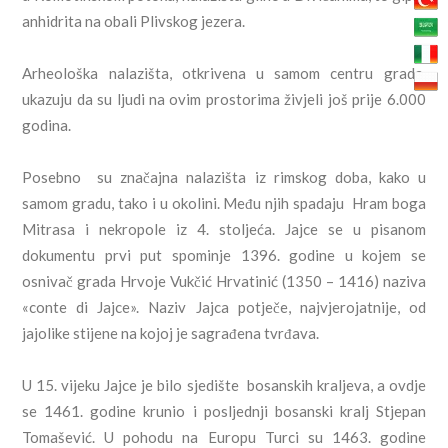
anhidrita na obali Plivskog jezera.
Arheološka nalazišta, otkrivena u samom centru grada,
ukazuju da su ljudi na ovim prostorima živjeli još prije 6.000
godina.
Posebno su značajna nalazišta iz rimskog doba, kako u
samom gradu, tako i u okolini. Među njih spadaju Hram boga
Mitrasa i nekropole iz 4. stoljeća. Jajce se u pisanom
dokumentu prvi put spominje 1396. godine u kojem se
osnivač grada Hrvoje Vukčić Hrvatinić (1350 – 1416) naziva
«conte di Jajce». Naziv Jajca potječe, najvjerojatnije, od
jajolike stijene na kojoj je sagrađena tvrđava.
U 15. vijeku Jajce je bilo sjedište bosanskih kraljeva, a ovdje
se 1461. godine krunio i posljednji bosanski kralj Stjepan
Tomašević. U pohodu na Europu Turci su 1463. godine