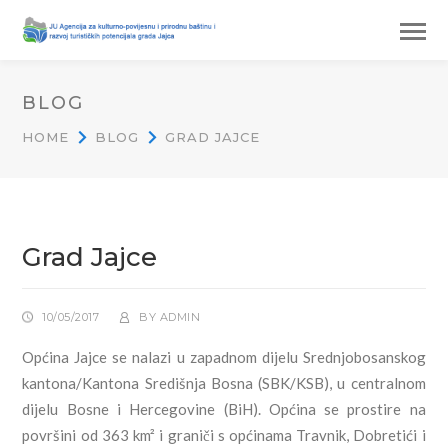
BLOG
HOME
BLOG
GRAD JAJCE
Grad Jajce
10/05/2017
BY
ADMIN
Općina Jajce se nalazi u zapadnom dijelu Srednjobosanskog
kantona/Kantona Središnja Bosna (SBK/KSB), u centralnom
dijelu Bosne i Hercegovine (BiH). Općina se prostire na
površini od 363 km² i graniči s općinama Travnik, Dobretići i