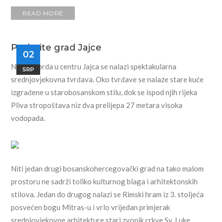
READ MORE
Posjetite grad Jajce
02
Na vrhu brda u centru Jajca se nalazi spektakularna
SRP
srednjovjekovna tvrđava. Oko tvrđave se nalaze stare kuće
izgrađene u starobosanskom stilu, dok se ispod njih rijeka
Pliva stropoštava niz dva prelijepa 27 metara visoka
vodopada.
Niti jedan drugi bosanskohercegovački grad na tako malom
prostoru ne sadrži toliko kulturnog blaga i arhitektonskih
stilova. Jedan do drugog nalazi se Rimski hram iz 3. stoljeća
posvećen bogu Mitras-u i vrlo vrijedan primjerak
srednjovjekovne arhitekture stari zvonik crkve Sv. Luke.