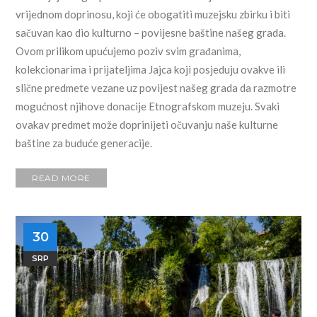
vrijednom doprinosu, koji će obogatiti muzejsku zbirku i biti
sačuvan kao dio kulturno – povijesne baštine našeg grada.
Ovom prilikom upućujemo poziv svim građanima,
kolekcionarima i prijateljima Jajca koji posjeduju ovakve ili
slične predmete vezane uz povijest našeg grada da razmotre
mogućnost njihove donacije Etnografskom muzeju. Svaki
ovakav predmet može doprinijeti očuvanju naše kulturne
baštine za buduće generacije.
READ MORE
30
SRP