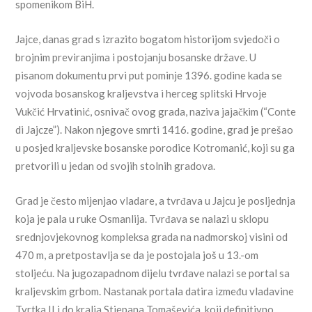
spomenikom BiH.
Jajce, danas grad s izrazito bogatom historijom svjedoči o
brojnim previranjima i postojanju bosanske države. U
pisanom dokumentu prvi put pominje 1396. godine kada se
vojvoda bosanskog kraljevstva i herceg splitski Hrvoje
Vukčić Hrvatinić, osnivač ovog grada, naziva jajačkim (“Conte
di Jajcze”). Nakon njegove smrti 1416. godine, grad je prešao
u posjed kraljevske bosanske porodice Kotromanić, koji su ga
pretvorili u jedan od svojih stolnih gradova.
Grad je često mijenjao vladare, a tvrđava u Jajcu je posljednja
koja je pala u ruke Osmanlija. Tvrđava se nalazi u sklopu
srednjovjekovnog kompleksa grada na nadmorskoj visini od
470 m, a pretpostavlja se da je postojala još u 13.-om
stoljeću. Na jugozapadnom dijelu tvrđave nalazi se portal sa
kraljevskim grbom. Nastanak portala datira između vladavine
Tvrtka II i do kralja Stjepana Tomaševića, koji definitivno