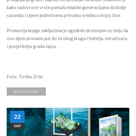
kako radovi ove vrste pomažu mlađim generacijama da bolje
razumiju i cijene jedinstvenu prirodnu sredinu u kojoj žive.
Promocija knjige zaključena je ugodnim druženjem uz želju da
ovo djelo pronađe put do širokog kruga čitatelja, istraživača
i posjetitelja grada Jajca.
Foto: Tvrtko Zrile
READ MORE
22
SRP