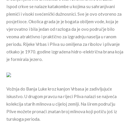
Ispod crkve se nalaze katakombe u kojima su sahranjivani
plemići i visoki svećenički dužnosnici. Sve je ovo otvoreno za
posjetioce. Okolica grada je je bogata obiljem vode, koja je
vjerovatno i bila jedan od razloga da je ovo područje bilo
veoma atraktivno i praktično za izgradnju naselja u ranom
periodu. Rijeke Vrbas i Pliva su omiljena za ribolov i plivanje
otkako je 1970. godine izgrađena hidro-električna brana koja
je formirala jezero.
Vožnja do Banja Luke kroz kanjon Vrbasa je zadivljujuće
iskustvo. U drugom pravcu na rijeci Pliva nalazi se najveća
kolekcija starih mlinova u cijeloj zemlji. Na širem području
Plive možete pronaći znatan broj mlinova koji potiču još iz
turskoga perioda.