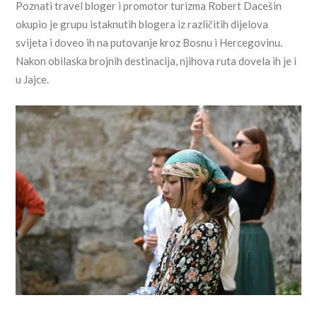
Poznati travel bloger i promotor turizma Robert Dacešin
okupio je grupu istaknutih blogera iz različitih dijelova
svijeta i doveo ih na putovanje kroz Bosnu i Hercegovinu.
Nakon obilaska brojnih destinacija, njihova ruta dovela ih je i
u Jajce.