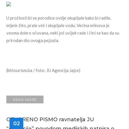
U prošlosti bi se porodice ovdje okupljale kako bi radile,
mljele žito, prale veš i skupljale vodu. Većina mlinova je
veoma dobro očuvana, neki još uvijek rade i čini se kao da su
prirodan dio ovoga pejzaža.
(bhtourism.ba / foto: JU Agencija Jajce)
READ MORE
OTVORENO PISMO ravnatelja JU
02
“Agencija” povodom medijskih natpisa o