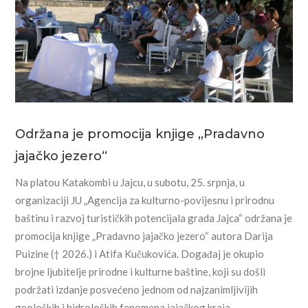
Održana je promocija knjige „Pradavno
jajačko jezero“
Na platou Katakombi u Jajcu, u subotu, 25. srpnja, u
organizaciji JU „Agencija za kulturno-povijesnu i prirodnu
baštinu i razvoj turističkih potencijala grada Jajca“ održana je
promocija knjige „Pradavno jajačko jezero“ autora Darija
Puizine († 2026.) i Atifa Kučukovića. Događaj je okupio
brojne ljubitelje prirodne i kulturne baštine, koji su došli
podržati izdanje posvećeno jednom od najzanimljivijih
geoloških i hidroloških fenomena jajačkog kraja.