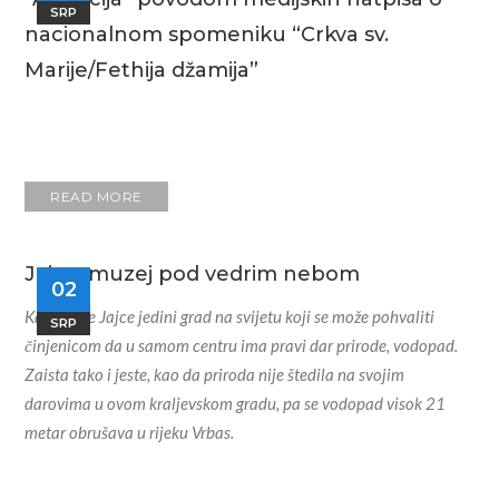
SRP
nacionalnom spomeniku “Crkva sv.
Marije/Fethija džamija”
READ MORE
Jajce, muzej pod vedrim nebom
02
Kažu da je Jajce jedini grad na svijetu koji se može pohvaliti
SRP
činjenicom da u samom centru ima pravi dar prirode, vodopad.
Zaista tako i jeste, kao da priroda nije štedila na svojim
darovima u ovom kraljevskom gradu, pa se vodopad visok 21
metar obrušava u rijeku Vrbas
.