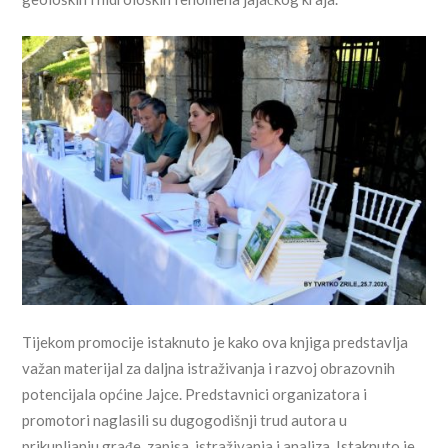
Tijekom promocije istaknuto je kako ova knjiga predstavlja
važan materijal za daljna istraživanja i razvoj obrazovnih
potencijala općine Jajce. Predstavnici organizatora i
promotori naglasili su dugogodišnji trud autora u
prikupljanju građe, zapisa, istraživanja i analiza. Istaknuto je