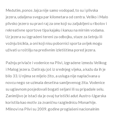
Međutim, ponos Jajca nije samo vodopad, to su i plivska
jezera, udaljena svega par kilometara od centra. Veliko i Malo
plivsko jezero su pravi raj za one koji su zaljubljeni u ribolov i
rekreativne sportove tipa kajaku i kanuu na mirnim vodama.
Uz jezera su izgrađeni tereni za odbojku, staze za šetnju ili
vožnju bicikla, a oni koji nisu pobornici sporta uvijek mogu
uživati u roštilju na predivnim izletištima pored jezera.
Pažnju privlače i vodenice na Plivi, izgrađene između Velikog
i Malog jezera. Datiraju još iz srednjeg vijeka, a kažu da ih je
bilo 33. U njima se mljelo žito, a usluga nije naplaćivana u
novcu nego se uzimala desetina samljevenog žita. Vodenice
su uglavnom posjedovali bogati seljani ili su pripadale selu.
Zanimljivo je istaći da je ovaj turistički adut Austro-Ugarska
koristila kao motiv za zvaničnu razglednicu Monarhije.
Mlinovi na Plivi su 2009. godine proglašeni nacionalnim