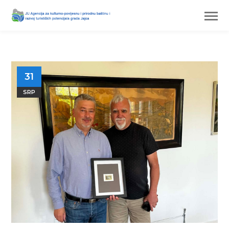
31
SRP