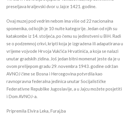
preseljava kraljevski dvor u Jajce 1421. godine.
Ovaj muzej pod vedrim nebom ima više od 22 nacionalna
spomenika, od kojih je 10 nulte kategorije. Jedan od njih su
katakombe iz 14. stoljeća, po čemu su jedinstveni u BiH. Radi
se o podzemnoj crkvi, kripti koja je izgrađena ili adapatirana u
vrijeme vojvode Hrvoja Vukčića Hrvatinića, a koja se nalazi
unutar gradskih zidina. Još jedan bitni momenat jeste da je u
ovom prelijepom gradu 29. novembra 1943. godine održan
AVNOJ čime se Bosna i Hercegovina potvrdila kao
ravnopravna federalna jedinica unutar Socijalističke
Federativne Republike Jugoslavije, a u Jajcu možete posjetiti
i Dom AVNOJ-a.
Pripremila Elvira Leka, Furaj.ba