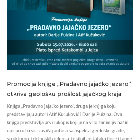
Promocija knjige „Pradavno jajačko jezero“
otkriva geološku prošlost jajačkog kraja
Knjiga „Pradavno jajačko jezero“, druga je knjiga koju
predstavljaju autori Atif Kučuković i Darije Puizina. Ova
knjiga predstavlja prvi rukopis koji je na vrlo zanimljiv način
opisao uži i širi zavičaj autora sa aspekta geološke građe,
strukturno-tektonskih odnosa, fosilnih ostataka flore i faune,