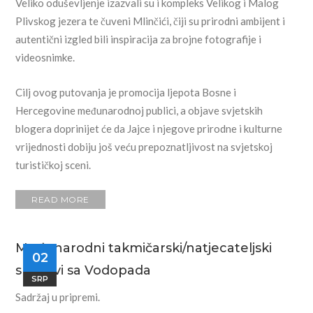
Veliko oduševljenje izazvali su i kompleks Velikog i Malog
Plivskog jezera te čuveni Mlinčići, čiji su prirodni ambijent i
autentični izgled bili inspiracija za brojne fotografije i
videosnimke.
Cilj ovog putovanja je promocija ljepota Bosne i
Hercegovine međunarodnoj publici, a objave svjetskih
blogera doprinijet će da Jajce i njegove prirodne i kulturne
vrijednosti dobiju još veću prepoznatljivost na svjetskoj
turističkoj sceni.
READ MORE
Međunarodni takmičarski/natjecateljski
02
skokovi sa Vodopada
SRP
Sadržaj u pripremi.