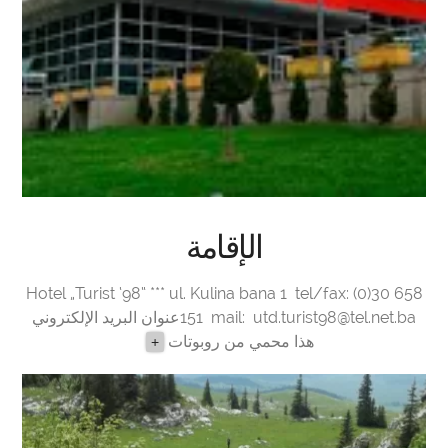
الإقامة
Hotel „Turist ‘98“ *** ul. Kulina bana 1 tel/fax: (0)30 658
utd.turist98@tel.net.ba
151 mail:
عنوان البريد الإلكتروني
هذا محمي من روبوتات
+