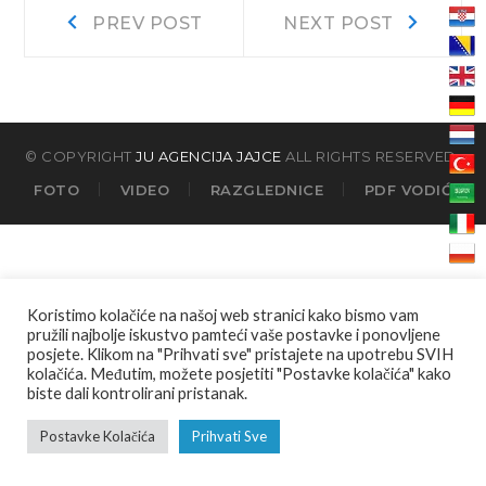
Navigacija
Prev
Next
PREV POST
NEXT POST
post:
post:
objava
© COPYRIGHT
JU AGENCIJA JAJCE
ALL RIGHTS RESERVED.
FOTO
VIDEO
RAZGLEDNICE
PDF VODIĆ
Koristimo kolačiće na našoj web stranici kako bismo vam
pružili najbolje iskustvo pamteći vaše postavke i ponovljene
posjete. Klikom na "Prihvati sve" pristajete na upotrebu SVIH
kolačića. Međutim, možete posjetiti "Postavke kolačića" kako
biste dali kontrolirani pristanak.
Postavke Kolačića
Prihvati Sve