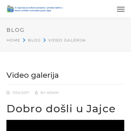
BLOG
HOME
BLOG
VIDEO GALERIJA
Video galerija
11/04/2017
BY
ADMIN
Dobro došli u Jajce