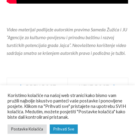
Video materijal podliježe autorskim pravima Sameda Žužića i JU
“Agencije za kulturno-povijesnu i prirodnu baštinu i razvoj
turstičkih potencijala grada Jajca”. Neovlašteno korištenje video
sadržaja smatra se kršenjem autorskih prava i podložno je tužbi.
Navigacija
Prev
Next
PREV POST
NEXT POST
post:
post:
Koristimo kolačiće na našoj web stranici kako bismo vam
objava
pružili najbolje iskustvo pamteći vaše postavke i ponovljene
posjete. Klikom na "Prihvati sve" pristajete na upotrebu SVIH
kolačića. Međutim, možete posjetiti "Postavke kolačića" kako
biste dali kontrolirani pristanak.
© COPYRIGHT
JU AGENCIJA JAJCE
ALL RIGHTS RESERVED.
Postavke Kolačića
Prihvati Sve
FOTO
VIDEO
RAZGLEDNICE
PDF VODIĆ