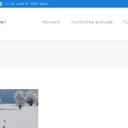
Ul. Sv. Luke 15, 70101 Jajce
Novosti
Turistička ponuda
T