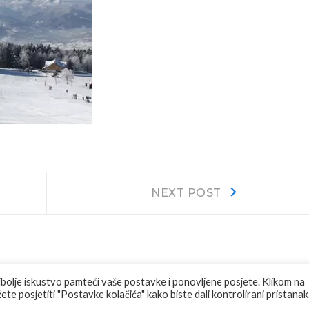
Next
NEXT POST
post:
jbolje iskustvo pamteći vaše postavke i ponovljene posjete. Klikom na
te posjetiti "Postavke kolačića" kako biste dali kontrolirani pristanak
RVED.
F