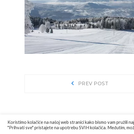
Navigacija
Prev
PREV POST
post:
objava
Koristimo kolačiće na našoj web stranici kako bismo vam pružili na
"Prihvati sve" pristajete na upotrebu SVIH kolačića. Međutim, može
© COPYRIGHT
JU AGENCIJA JAJCE
ALL RIGHTS RESE