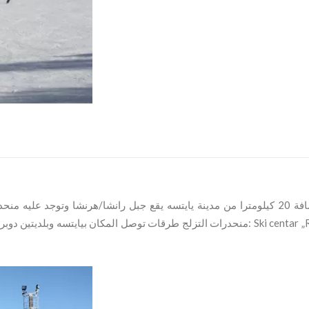
على مسافة 20 كيلومترا من مدينة يايتسه يقع جبل رانشا/هرنشا وتوجد علي
منحدرات التزلج طرقات توصل المكان بيايتسه و: Ski centar „Ranča“ –