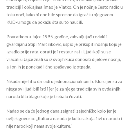
tradiciji i običajima, imao je Vlatko. On je nošnje često radio u
toku noći, kako bi one bile spremne da igrači u njegovom
KUD-u mogu da pokažu šta su to naučili.
Povratkom u Jajce 1995. godine, zahvaljujući rođaki i
gvardijanu Stipi Marčinković, uspio je prikupiti nošnju koju je
izradio prije rata, oprati je i restaurirati. Ljudi koji su se
vraćali u Jajce znali su iz svojih kuća donositi dijelove nošnji,
a i on ih je ponekad lično spašavao iz otpada.
Nikada nije htio da radi u jednonacionalnom folkloru jer su za
njega svi ljudi bili isti i jer je za njega tradicija svih ovdašnjih
naroda bila blago koje je trebalo čuvati.
Nadao se da će jednog dana zaigrati zajedničko kolo jer je
uvijek govorio: „Kultura naroda je kultura koja živi u narodu i
nije narod koji nema svoje kulture.“