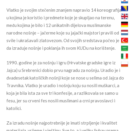
Vlatko je svojim stečenim znanjem napravio 14 koreografija
u kojima je koristio i predmete koje je skupljao na terenu,
među kojima je bilo i 12 unikatnih dijelova muslimanske
narodne nošnje – jačerme koje su jajački majstori pravili od
svile i ukrašavali zlatovezom. Od svojih sredstava počeo je
da izrađuje nošnje i poklanja ih svom KUDu na korištenje.
1990. godine je za nošnju i igru (Hrvatske gradske igre iz
Jajca) u Srebrenici dobio prvu nagradu za nošnju. Uradio je i
dvadesetak katoličkih nošnji koje se nose u selima od Jajca do
Travnika. Vlatko je uradio i nošnju koju su nosili muškarci, a
koja je bila ista za sve tri konfesije, a razlikovala se samo u
fesu, jer su crveni fes nosili muslimani a crni pravoslavci i
katolici.
Za izradu nošnje najpotrebnije je imati strpljenje i kvalitet
materijala, vrijeme i vještinu. Sve to, a i veliku ljubav prema