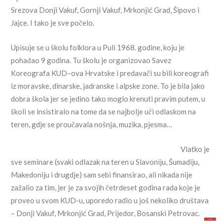
Srezova Donji Vakuf, Gornji Vakuf, Mrkonjić Grad, Šipovo i
Jajce. I tako je sve počelo.
Upisuje se u školu folklora u Puli 1968. godine, koju je
pohađao 9 godina. Tu školu je organizovao Savez
Koreografa KUD–ova Hrvatske i predavači su bili koreografi
iz moravske, dinarske, jadranske i alpske zone. To je bila jako
dobra škola jer se jedino tako moglo krenuti pravim putem, u
školi se insistiralo na tome da se najbolje uči odlaskom na
teren, gdje se proučavala nošnja, muzika, pjesma…
Vlatko je
sve seminare (svaki odlazak na teren u Slavoniju, Šumadiju,
Makedoniju i drugdje) sam sebi finansirao, ali nikada nije
zažalio za tim, jer je za svojih četrdeset godina rada koje je
proveo u svom KUD-u, uporedo radio u još nekoliko društava
– Donji Vakuf, Mrkonjić Grad, Prijedor, Bosanski Petrovac.