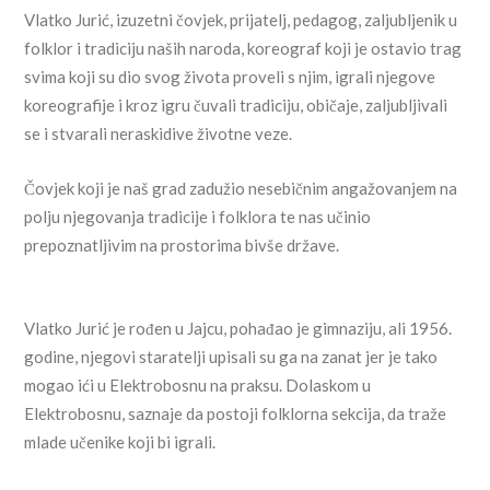
Vlatko Jurić, izuzetni čovjek, prijatelj, pedagog, zaljubljenik u
folklor i tradiciju naših naroda, koreograf koji je ostavio trag
svima koji su dio svog života proveli s njim, igrali njegove
koreografije i kroz igru čuvali tradiciju, običaje, zaljubljivali
se i stvarali neraskidive životne veze.
Čovjek koji je naš grad zadužio nesebičnim angažovanjem na
polju njegovanja tradicije i folklora te nas učinio
prepoznatljivim na prostorima bivše države.
Vlatko Jurić je rođen u Jajcu, pohađao je gimnaziju, ali 1956.
godine, njegovi staratelji upisali su ga na zanat jer je tako
mogao ići u Elektrobosnu na praksu. Dolaskom u
Elektrobosnu, saznaje da postoji folklorna sekcija, da traže
mlade učenike koji bi igrali.