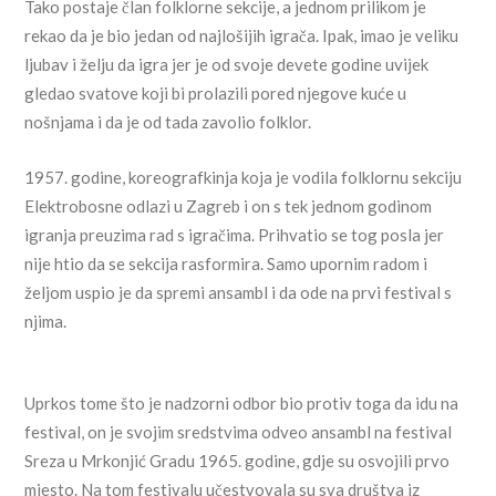
Tako postaje član folklorne sekcije, a jednom prilikom je
rekao da je bio jedan od najlošijih igrača. Ipak, imao je veliku
ljubav i želju da igra jer je od svoje devete godine uvijek
gledao svatove koji bi prolazili pored njegove kuće u
nošnjama i da je od tada zavolio folklor.
1957. godine, koreografkinja koja je vodila folklornu sekciju
Elektrobosne odlazi u Zagreb i on s tek jednom godinom
igranja preuzima rad s igračima. Prihvatio se tog posla jer
nije htio da se sekcija rasformira. Samo upornim radom i
željom uspio je da spremi ansambl i da ode na prvi festival s
njima.
Uprkos tome što je nadzorni odbor bio protiv toga da idu na
festival, on je svojim sredstvima odveo ansambl na festival
Sreza u Mrkonjić Gradu 1965. godine, gdje su osvojili prvo
mjesto. Na tom festivalu učestvovala su sva društva iz