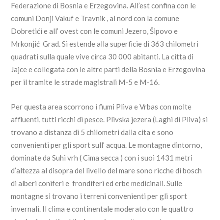
Federazione di Bosnia e Erzegovina. All’est confina con le
comuni Donji Vakuf e Travnik , al nord con la comune
Dobretići e all’ ovest con le comuni Jezero, Šipovo e
Mrkonjić Grad. Si estende alla superficie di 363 chilometri
quadrati sulla quale vive circa 30 000 abitanti. La citta di
Jajce e collegata con le altre parti della Bosnia e Erzegovina
per il tramite le strade magistrali M-5 e M-16.
Per questa area scorrono i fiumi Pliva e Vrbas con molte
affluenti, tutti ricchi di pesce. Plivska jezera (Laghi di Pliva) si
trovano a distanza di 5 chilometri dalla cita e sono
convenienti per gli sport sull’ acqua. Le montagne dintorno,
dominate da Suhi vrh ( Cima secca ) con i suoi 1431 metri
d’altezza al disopra del livello del mare sono ricche di bosch
di alberi coniferi e frondiferi ed erbe medicinali. Sulle
montagne si trovano i terreni convenienti per gli sport
invernali. Il clima e continentale moderato con le quattro