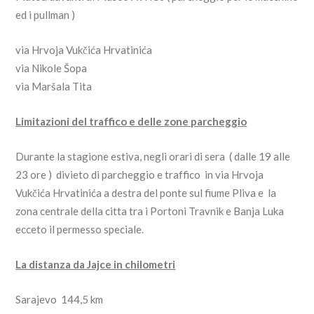
ed i pullman )
via Hrvoja Vukčića Hrvatinića
via Nikole Šopa
via Maršala Tita
Limitazioni del traffico e delle zone parcheggio
Durante la stagione estiva, negli orari di sera ( dalle 19 alle
23 ore ) divieto di parcheggio e traffico in via Hrvoja
Vukčića Hrvatinića a destra del ponte sul fiume Pliva e la
zona centrale della citta tra i Portoni Travnik e Banja Luka
ecceto il permesso speciale.
La distanza da Jajce in chilometri
Sarajevo 144,5 km