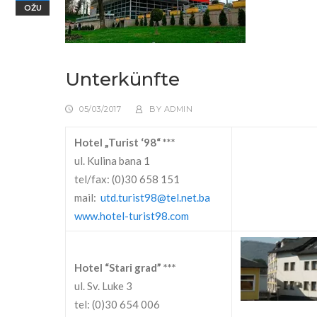
OŽU
Unterkünfte
05/03/2017
BY
ADMIN
Hotel „Turist ‘98“ ***
ul. Kulina bana 1
tel/fax: (0)30 658 151
mail:
utd.turist98@tel.net.ba
www.hotel-turist98.com
Hotel “Stari grad” ***
ul. Sv. Luke 3
tel: (0)30 654 006