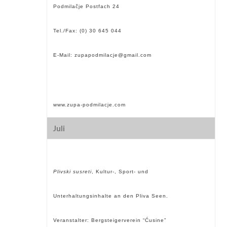
Podmila
čje Postfach 24
Tel./Fax: (0) 30 645 044
E-Mail:
zupapodmilacje@gmail.com
www.zupa-podmilacje.com
Juli
Plivski susreti
, Kultur-, Sport- und
Unterhaltungsinhalte an den Pliva Seen.
Veranstalter: Bergsteigerverein “Ćusine”