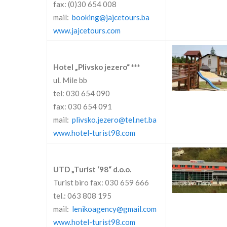
fax: (0)30 654 008
mail:
booking@jajcetours.ba
www.jajcetours.com
Hotel „Plivsko jezero“ ***
ul. Mile bb
tel: 030 654 090
fax: 030 654 091
mail:
plivsko.jezero@tel.net.ba
www.hotel-turist98.com
UTD „Turist ‘98“ d.o.o.
Turist biro fax: 030 659 666
tel.: 063 808 195
mail:
lenikoagency@gmail.com
www.hotel-turist98.com