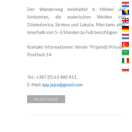
Der Wanderweg beinhaltet 6 H
öhlen und
Schluchten, die malerischen Weiden von
D
žumuševica, Sirokos und Lukuša. Man kann alles
innerhalb von 5- 6 Stunden zu Fu
ß besichtigen.
Kontakt Informationen: Verein “Prijatelji Prirode“,
Postfach 14
Tel.: +387 (0) 63 480 411,
E-Mail:
kpp.jajce@gmail.com
READ MORE