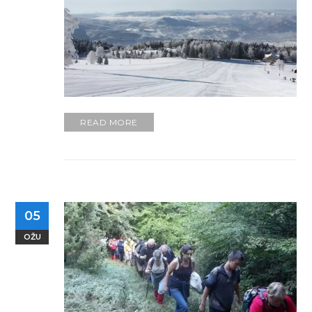
READ MORE
05
OŽU