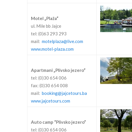
Motel „Plaža“
ul. Mile bb Jajce
tel: (0)63 293 293
mail:
motelplaza@live.com
www.motel-plaza.com
Apartmani „Plivsko jezero“
tel: (0)30 654 006
fax: (0)30 654 008
mail:
booking@jajcetours.ba
www.jajcetours.com
Auto camp “Plivsko jezero”
tel: (0)30 654 006