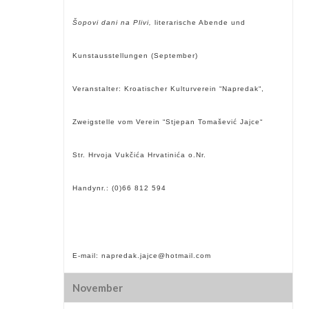
Šopovi dani na Plivi,
literarische Abende und
Kunstausstellungen (September)
Veranstalter: Kroatischer Kulturverein “Napredak“,
Zweigstelle vom Verein “Stjepan Tomašević Jajce“
Str. Hrvoja Vukčića Hrvatinića o.Nr.
Handynr.: (0)66 812 594
E-mail:
napredak.jajce@hotmail.com
November