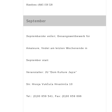
Handynr.: (0)65 158 528
September
Septembarske večeri
, Gesangswettbewerb f
ür
Amateure, findet am letzten Wochenende in
September statt
Veranstalter: JU “Dom Kulture Jajce”
Str. Hrvoja Vukčuća Hrvatinića 10
Tel.: (0)30 659 541, Fax: (0)30 659 696