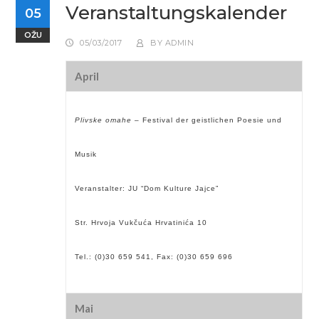
Veranstaltungskalender
05
OŽU
05/03/2017
BY
ADMIN
April
Plivske omahe
– Festival der geistlichen Poesie und
Musik
Veranstalter: JU “Dom Kulture Jajce”
Str. Hrvoja Vukčuća Hrvatinića 10
Tel.: (0)30 659 541, Fax: (0)30 659 696
Mai