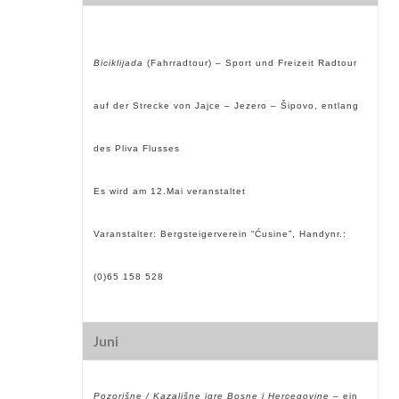
Biciklijada
(Fahrradtour) – Sport und Freizeit Radtour
auf der Strecke von Jajce – Jezero – Šipovo, entlang
des Pliva Flusses
Es wird am 12.Mai veranstaltet
Varanstalter: Bergsteigerverein “Ćusine”, Handynr.:
(0)65 158 528
Juni
Pozorišne / Kazališne igre Bosne i Hercegovine –
ein