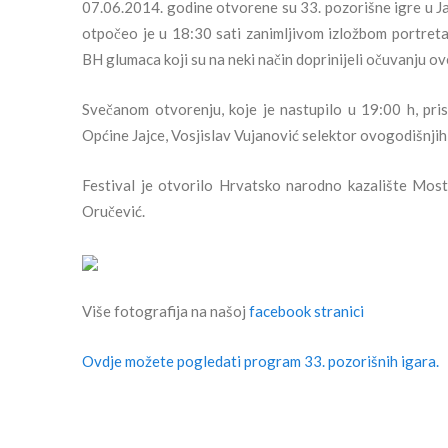
07.06.2014. godine otvorene su 33. pozorišne igre u Ja
otpočeo je u 18:30 sati zanimljivom izložbom portreta
BH glumaca koji su na neki način doprinijeli očuvanju ov
Svečanom otvorenju, koje je nastupilo u 19:00 h, pri
Općine Jajce, Vosjislav Vujanović selektor ovogodišnjih i
Festival je otvorilo Hrvatsko narodno kazalište Mos
Oručević.
Više fotografija na našoj
facebook stranici
Ovdje možete pogledati program 33. pozorišnih igara.