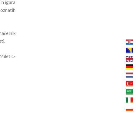
ih igara
poznatih
načelnik
ti.
Miletić-