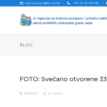
agencija-jajce@tel.net.ba
+387 (0) 30 658 268
BLOG
FOTO: Svečano otvorene 33. 
29/03/2017
BY
ADMIN