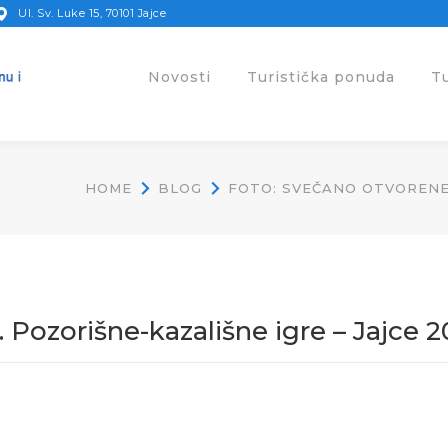
Ul. Sv. Luke 15, 70101 Jajce
Novosti
Turistička ponuda
T
HOME
BLOG
FOTO: SVEČANO OTVORENE 3
Pozorišne-kazališne igre – Jajce 2