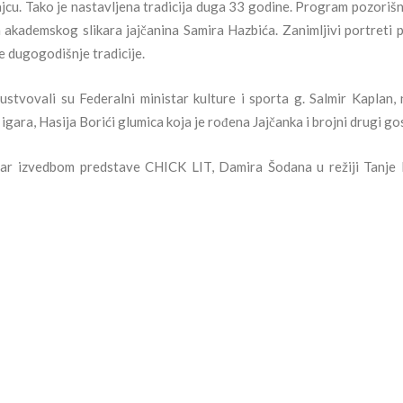
jcu. Tako je nastavljena tradicija duga 33 godine. Program pozorišn
 akademskog slikara jajčanina Samira Hazbića. Zanimljivi portreti 
e dugogodišnje tradicije.
sustvovali su Federalni
ministar kulture i sporta g. Salmir Kaplan, 
gara, Hasija Borići glumica koja je rođena Jajčanka i brojni drugi gos
tar izvedbom predstave CHICK LIT, Damira Šodana u režiji Tanje 