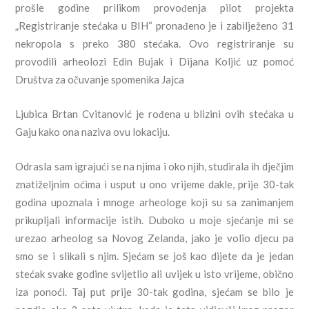
prošle godine prilikom provođenja pilot projekta
„Registriranje stećaka u BIH“ pronađeno je i zabilježeno 31
nekropola s preko 380 stećaka. Ovo registriranje su
provodili arheolozi Edin Bujak i Dijana Koljić uz pomoć
Društva za očuvanje spomenika Jajca
Ljubica Brtan Cvitanović je rođena u blizini ovih stećaka u
Gaju kako ona naziva ovu lokaciju.
Odrasla sam igrajući se na njima i oko njih, studirala ih dječjim
znatiželjnim oćima i usput u ono vrijeme dakle, prije 30-tak
godina upoznala i mnoge arheologe koji su sa zanimanjem
prikupljali informacije istih. Duboko u moje sjećanje mi se
urezao arheolog sa Novog Zelanda, jako je volio djecu pa
smo se i slikali s njim. Sjećam se još kao dijete da je jedan
stećak svake godine svijetlio ali uvijek u isto vrijeme, obično
iza ponoći. Taj put prije 30-tak godina, sjećam se bilo je