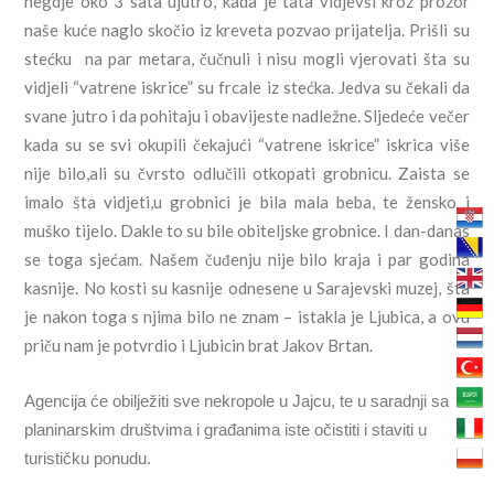
negdje oko 3 sata ujutro, kada je tata vidjevši kroz prozor
naše kuće naglo skočio iz kreveta pozvao prijatelja. Prišli su
stećku na par metara, čučnuli i nisu mogli vjerovati šta su
vidjeli “vatrene iskrice” su frcale iz stećka. Jedva su čekali da
svane jutro i da pohitaju i obavijeste nadležne. Sljedeće večer
kada su se svi okupili čekajući “vatrene iskrice” iskrica više
nije bilo,ali su čvrsto odlučili otkopati grobnicu. Zaista se
imalo šta vidjeti,u grobnici je bila mala beba, te žensko i
muško tijelo. Dakle to su bile obiteljske grobnice. I dan-danas
se toga sjećam. Našem čuđenju nije bilo kraja i par godina
kasnije. No kosti su kasnije odnesene u Sarajevski muzej, šta
je nakon toga s njima bilo ne znam – istakla je Ljubica, a ovu
priču nam je potvrdio i Ljubicin brat Jakov Brtan.
Agencija će obilježiti sve nekropole u Jajcu, te u saradnji sa
planinarskim društvima i građanima iste očistiti i staviti u
turističku ponudu.