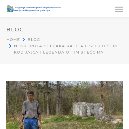
BLOG
HOME
BLOG
NEKROPOLA STEĆAKA KATICA U SELU BISTRICI
KOD JAJCA I LEGENDA O TIM STEĆCIMA