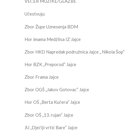
VEČER MUZIKE/GLAZBE
Učestvuju:
Zbor Župe Uznesenja BDM
Hor imama Medžlisa IZ Jajce
Zbor HKD Napredak podružnica Jajce „ Nikola Šop“
Hor BZK „Preporod“ Jajce
Zbor Frama Jajce
Zbor OGŠ „Jakov Gotovac“ Jajce
Hor OŠ „Berta Kučera“ Jajce
Zbor OŠ „13. rujan“ Jajce
JU „Dječiji vrtić Bare“ Jajce