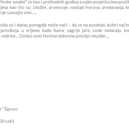
ivske omahe“ će kao i prethodnih godina svojim posjetiocima pružiti
jima kao što su: izložbe, promocije, nastupi horova, predavanja, k
ije saznajte više…..
možda se i danas ponegdje može naći – da se na poseban, kultni nači
a/svibnja, u vrijeme kada Sunce zagrije jače, vode smlaćaju, iv
e vedrine….Dolazi osmi festival duhovne poezije i muzike….
ar“ Šipovo
00 sati)