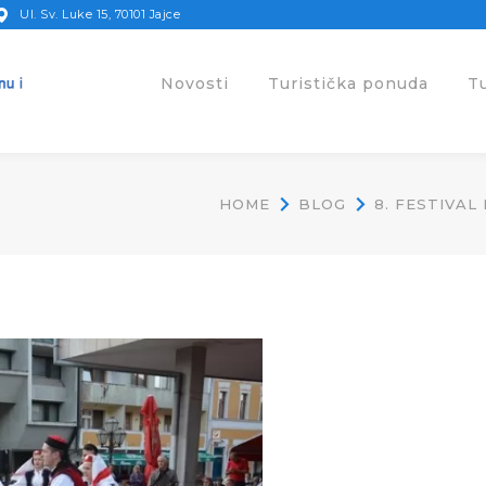
Ul. Sv. Luke 15, 70101 Jajce
Novosti
Turistička ponuda
T
HOME
BLOG
8. FESTIVAL