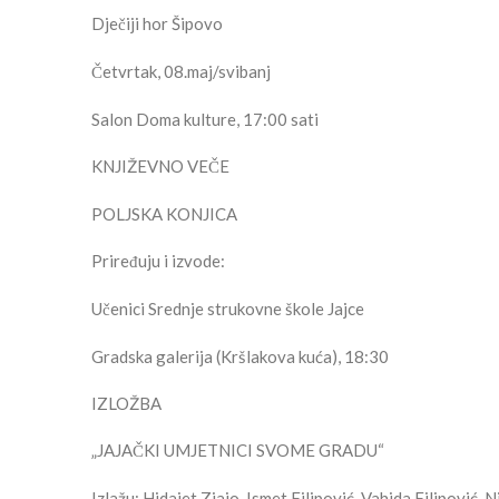
Dječiji hor Šipovo
Četvrtak, 08.maj/svibanj
Salon Doma kulture, 17:00 sati
KNJIŽEVNO VEČE
POLJSKA KONJICA
Priređuju i izvode:
Učenici Srednje strukovne škole Jajce
Gradska galerija (Kršlakova kuća), 18:30
IZLOŽBA
„JAJAČKI UMJETNICI SVOME GRADU“
Izlažu: Hidajet Zjajo, Ismet Filipović, Vahida Filipović