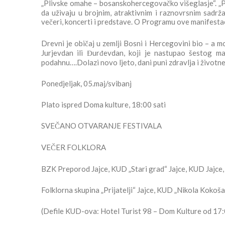
„Plivske omahe – bosanskohercegovačko višeglasje“. „Pl
da uživaju u brojnim, atraktivnim i raznovrsnim sadrža
večeri, koncerti i predstave. O Programu ove manifestac
Drevni je običaj u zemlji Bosni i Hercegovini bio – a 
Jurjevdan ili Đurđevdan, koji je nastupao šestog maj
podahnu….Dolazi novo ljeto, dani puni zdravlja i životn
Ponedjeljak, 05.maj/svibanj
Plato ispred Doma kulture, 18:00 sati
SVEČANO OTVARANJE FESTIVALA
VEČER FOLKLORA
BZK Preporod Jajce, KUD „Stari grad“ Jajce, KUD Jajce,
Folklorna skupina „Prijatelji“ Jajce, KUD „Nikola Kokoš
(Defile KUD-ova: Hotel Turist 98 – Dom Kulture od 17: