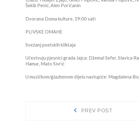
Šekib Penić, Alen Poričanin
Dvorana Doma kulture, 19:00 sati
PLIVSKE OMAHE
Svežanj poetskih kliktaja
Učestvuju pjesnici grada Jajca: Džemal Sefer, Slavica Ra
Hamur, Mato Sivrić
U muzičkom/glazbenom dijelu nastupiće: Magdalena Bog
Navigacija
Prev
PREV POST
post:
objava