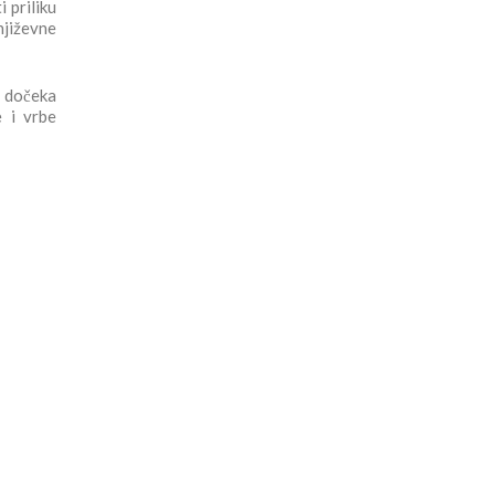
 priliku
njiževne
n dočeka
e i vrbe