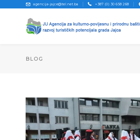
agencija-jajce@tel.net.ba
+387 (0) 30 658 268
BLOG