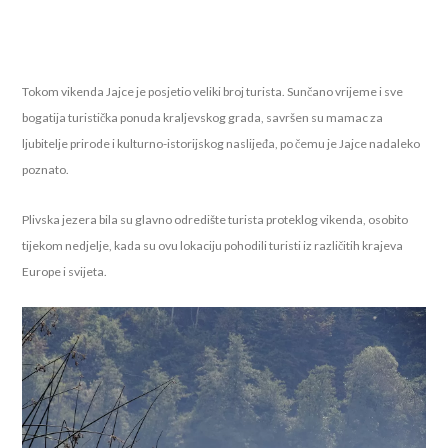
Tokom vikenda Jajce je posjetio veliki broj turista. Sunčano vrijeme i sve
bogatija turistička ponuda kraljevskog grada, savršen su mamac za
ljubitelje prirode i kulturno-istorijskog naslijeđa, po čemu je Jajce nadaleko
poznato.
Plivska jezera bila su glavno odredište turista proteklog vikenda, osobito
tijekom nedjelje, kada su ovu lokaciju pohodili turisti iz različitih krajeva
Europe i svijeta.