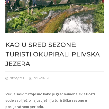
KAO U SRED SEZONE:
TURISTI OKUPIRALI PLIVSKA
JEZERA
31/03/2017
BY
ADMIN
Već je sasvim izvjesno kako je grad kamena, svjetlosti i
vode zabilježio najuspješniju turističku sezonu u
poslijeratnom periodu.