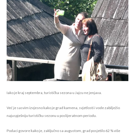
Iako je kraj septembra, turistička sezona u Jajcu ne jenjava.
Već je sasvim izvjesno kako je grad kamena, svjetlosti i vode zabilježio
najuspješniju turističku sezonu u poslijeratnom periodu.
Podaci govore kako je, zaključno sa augustom, grad posjetilo 62 % više