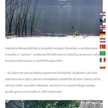
Najviše je bilo posjetitelja iz arapskih zemalja i Slovenije, a nezaboravne
trenutke u “rajskom” ambijentu Plivskih jezera i mlinčića, proveo je i nemali
broj domaćih turista, iz različitih krajeva BiH.
– Za Jajce me vežu predivne uspomene iz mladosti. Sa školom sam više
puta boravila u Jajcu, ponosu nekadašnje zajedničke države. Danas zaista
uživam ovdje, a poslije vodopada, ova jezera su najveće blago vašega
grada, govori nam Kalina S. (48) iz Slovenije.