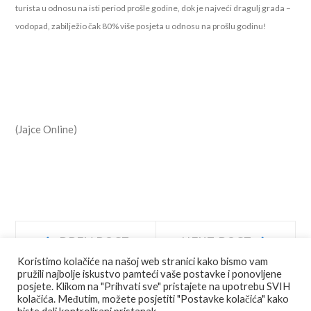
turista u odnosu na isti period prošle godine, dok je najveći dragulj grada –
vodopad, zabilježio čak 80% više posjeta u odnosu na prošlu godinu!
(Jajce Online)
Navigacija
Prev
Next
PREV POST
NEXT POST
post:
post:
Koristimo kolačiće na našoj web stranici kako bismo vam
objava
pružili najbolje iskustvo pamteći vaše postavke i ponovljene
posjete. Klikom na "Prihvati sve" pristajete na upotrebu SVIH
kolačića. Međutim, možete posjetiti "Postavke kolačića" kako