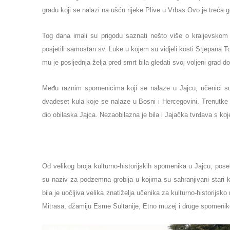
gradu koji se nalazi na ušću rijeke Plive u Vrbas.Ovo je treća
Tog dana imali su prigodu saznati nešto više o kraljevskom 
posjetili samostan sv. Luke u kojem su vidjeli kosti Stjepana T
mu je posljednja želja pred smrt bila gledati svoj voljeni grad d
Među raznim spomenicima koji se nalaze u Jajcu, učenici su i
dvadeset kula koje se nalaze u Bosni i Hercegovini. Trenutke 
dio obilaska Jajca. Nezaobilazna je bila i Jajačka tvrđava s koj
Od velikog broja kulturno-historijskih spomenika u Jajcu, pos
su naziv za podzemna groblja u kojima su sahranjivani stari 
bila je uočljiva velika znatiželja učenika za kulturno-historijs
Mitrasa, džamiju Esme Sultanije, Etno muzej i druge spomenik