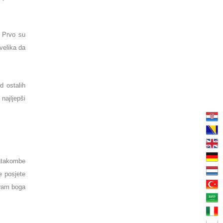
. Prvo su
velika da
d ostalih
najljepši
Katakombe
e posjete
 Hram boga