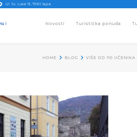
Ul. Sv. Luke 15, 70101 Jajce
Novosti
Turistička ponuda
T
HOME
BLOG
VIŠE OD 110 UČENIK