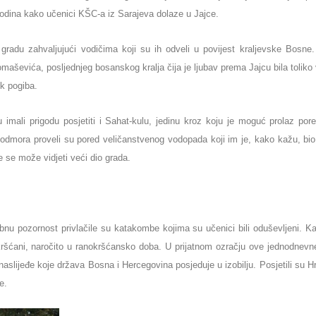
 godina kako učenici KŠC-a iz Sarajeva dolaze u Jajce.
gradu zahvaljujući vodičima koji su ih odveli u povijest kraljevske Bosne
omaševića, posljednjeg bosanskog kralja čija je ljubav prema Jajcu bila toliko 
ok pogiba.
mali prigodu posjetiti i Sahat-kulu, jedinu kroz koju je moguć prolaz pore
odmora proveli su pored veličanstvenog vodopada koji im je, kako kažu, bio 
e se može vidjeti veći dio grada.
ebnu pozornost privlačile su katakombe kojima su učenici bili oduševljeni. 
kršćani, naročito u ranokršćansko doba. U prijatnom ozračju ove jednodnevn
ko naslijeđe koje država Bosna i Hercegovina posjeduje u izobilju. Posjetili su
e.