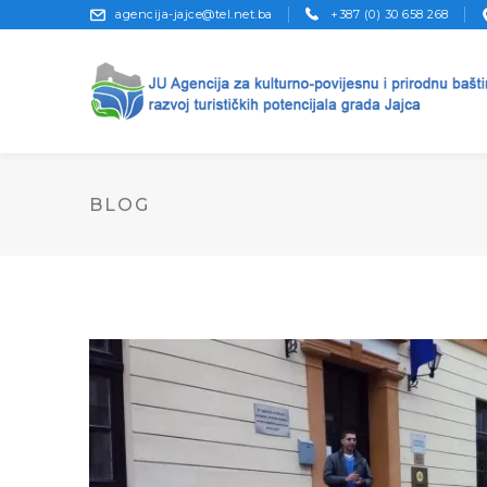
agencija-jajce@tel.net.ba
+387 (0) 30 658 268
BLOG