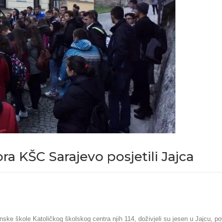
ra KŠC Sarajevo posjetili Jajca
inske škole Katoličkog školskog centra njih 114, doživjeli su jesen u Jajcu, 