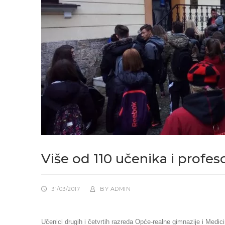
Više od 110 učenika i profeso
31/03/2017
BY
ADMIN
Učenici drugih i četvrtih razreda Opće-realne gimnazije i Medic