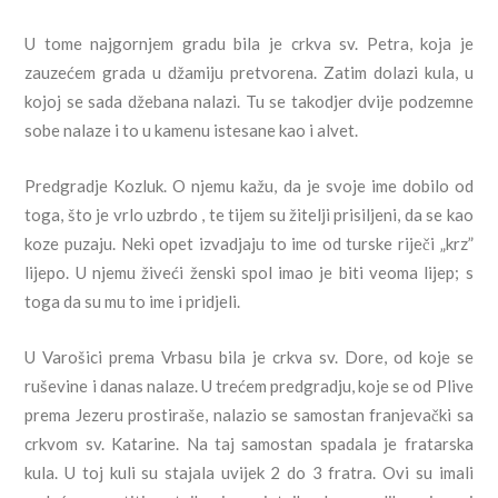
U tome najgornjem gradu bila je crkva sv. Petra, koja je
zauzećem grada u džamiju pretvorena. Zatim dolazi kula, u
kojoj se sada džebana nalazi. Tu se takodjer dvije podzemne
sobe nalaze i to u kamenu istesane kao i alvet.
Predgradje Kozluk. O njemu kažu, da je svoje ime dobilo od
toga, što je vrlo uzbrdo , te tijem su žitelji prisiljeni, da se kao
koze puzaju. Neki opet izvadjaju to ime od turske riječi „krz”
lijepo. U njemu živeći ženski spol imao je biti veoma lijep; s
toga da su mu to ime i pridjeli.
U Varošici prema Vrbasu bila je crkva sv. Dore, od koje se
ruševine i danas nalaze. U trećem predgradju, koje se od Plive
prema Jezeru prostiraše, nalazio se samostan franjevački sa
crkvom sv. Katarine. Na taj samostan spadala je fratarska
kula. U toj kuli su stajala uvijek 2 do 3 fratra. Ovi su imali