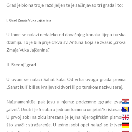
Grad je bio na troje razdijeljen te je sačinjavao tri grada i to:
I.
Grad Zmaja Vuka Jajčanina
U tome se nalazi nedaleko od današnjeg konaka lijepa turska
džamija. To je bila prije crkva sv. Antuna, koja se zvaše: „crkva
Zmaja Vuka Jajčanina.”
II.
Srednji grad
U ovom se nalazi Sahat kula. Od vrha ovoga grada prema
„Sahat kuli” bili su kraljevski dvori ili po turskom nazivu seraj.
Najznamenitije pak jesu u njemu: podzemne zgrade zvane
„alvet”. Unutri je 5 soba u jednom kamenu umjetnički istesano.
U prvoj sobi na zidu izrezana je jejina hijeroglifskim pismom,
što znači : stražarenje. U jednoj sobi opet nalazi se žrtvenik