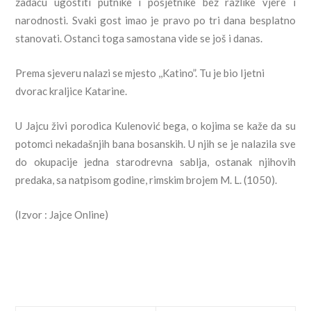
zadaću ugostiti putnike i posjetnike bez razlike vjere i
narodnosti. Svaki gost imao je pravo po tri dana besplatno
stanovati. Ostanci toga samostana vide se još i danas.
Prema sjeveru nalazi se mjesto ,,Katino”. Tu je bio Ijetni
dvorac kraljice Katarine.
U Jajcu živi porodica Kulenović bega, o kojima se kaže da su
potomci nekadašnjih bana bosanskih. U njih se je nalazila sve
do okupacije jedna starodrevna sablja, ostanak njihovih
predaka, sa natpisom godine, rimskim brojem M. L. (1050).
(Izvor : Jajce Online)