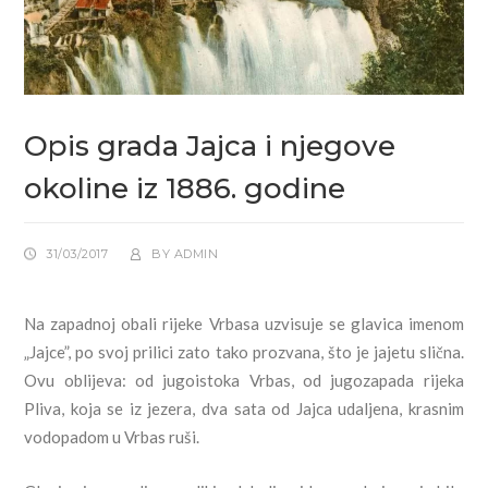
Opis grada Jajca i njegove
okoline iz 1886. godine
31/03/2017
BY
ADMIN
Na zapadnoj obali rijeke Vrbasa uzvisuje se glavica imenom
„Jajce”, po svoj prilici zato tako prozvana, što je jajetu slična.
Ovu oblijeva: od jugoistoka Vrbas, od jugozapada rijeka
Pliva, koja se iz jezera, dva sata od Jajca udaljena, krasnim
vodopadom u Vrbas ruši.