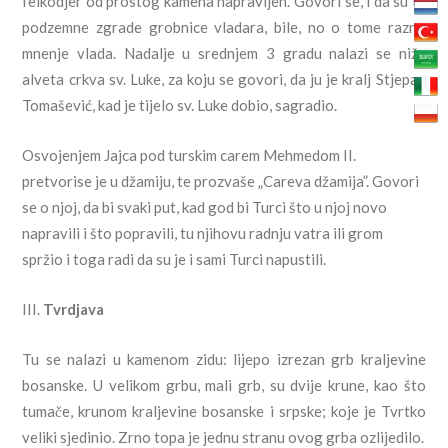
feikodjer od prostog kamena napravljen. Govori se, i da su te
podzemne zgrade grobnice vladara, bile, no o tome razno
mnenje vlada. Nadalje u srednjem 3 gradu nalazi se niže
alveta crkva sv. Luke, za koju se govori, da ju je kralj Stjepan
Tomašević, kad je tijelo sv. Luke dobio, sagradio.
Osvojenjem Jajca pod turskim carem Mehmedom II.
pretvorise je u džamiju, te prozvaše „Careva džamija”. Govori
se o njoj, da bi svaki put, kad god bi Turci što u njoj novo
napravili i što popravili, tu njihovu radnju vatra ili grom
spržio i toga radi da su je i sami Turci napustili.
III.
Tvrdjava
Tu se nalazi u kamenom zidu: lijepo izrezan grb kraljevine
bosanske. U velikom grbu, mali grb, su dvije krune, kao što
tumače, krunom kraljevine bosanske i srpske; koje je Tvrtko
veliki sjedinio. Zrno topa je jednu stranu ovog grba ozlijedilo.