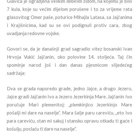
Glavica je ogradjena velikim debelim zidom, na kojemu je bilo
7 kula, koje su većim dijelom porušene i to za vrijeme rata
glasovitog Omer paše, poturice Mihajla Latasa, sa Jajčanima
i Krajišnicima, kad su se ovi podignuli protiv cara, zbog
uvadjanja redovne vojske.
Govori se, da je današnji grad sagradio vitez bosanski Ivan
Hrvoja Vukić Jajčanin, oko polovine 14. stoljeća. Taj čin
spominje narod još i dan danas pjesmicom slijedećeg
sadržaja:
Dva se grada naporedo grade, jedno Jajce, a drugo Jezero,
Jajce gradi Jajčanin Ivo a Jezero Jezerkinja Mare. Jajčanin Ivo
poručuje Mari plemenitoj: „plemkinjico Jezerkinjo Mare
pošalji mi dare na naselje”. Mara šalje paru careviću, „eto Ivo
para careviću, stan mi sakuj i stansku opravu otkadu ti gaće i
košulju, poslaću ti dare na naselje“.