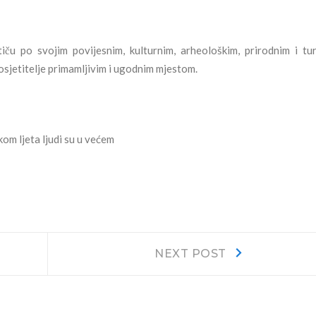
iču po svojim povijesnim, kulturnim, arheološkim, prirodnim i tur
osjetitelje primamljivim i ugodnim mjestom.
kom ljeta ljudi su u većem
Next
NEXT POST
post: