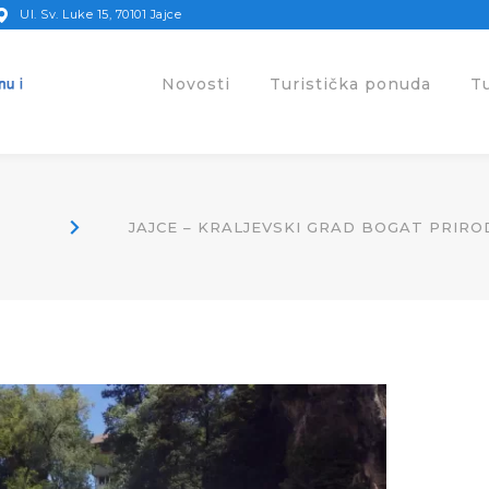
Ul. Sv. Luke 15, 70101 Jajce
Novosti
Turistička ponuda
T
JAJCE – KRALJEVSKI GRAD BOGAT PRIRO