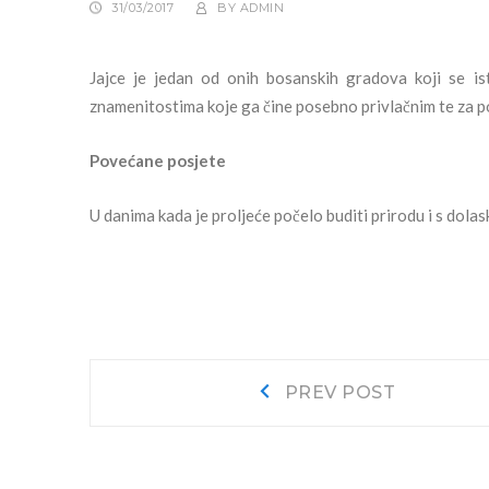
31/03/2017
BY
ADMIN
Jajce je jedan od onih bosanskih gradova koji se ist
znamenitostima koje ga čine posebno privlačnim te za p
Povećane posjete
U danima kada je proljeće počelo buditi prirodu i s dolas
Navigacija
Prev
PREV POST
post:
objava