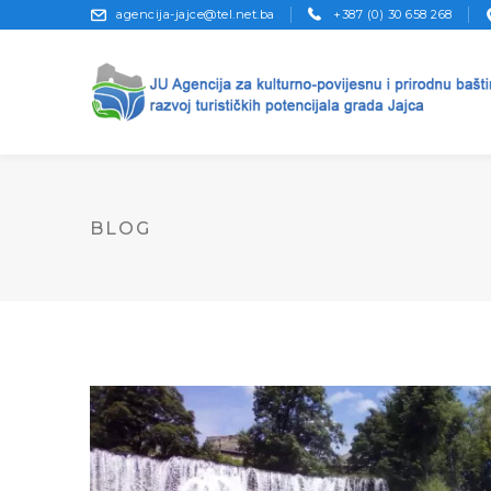
agencija-jajce@tel.net.ba
+387 (0) 30 658 268
BLOG