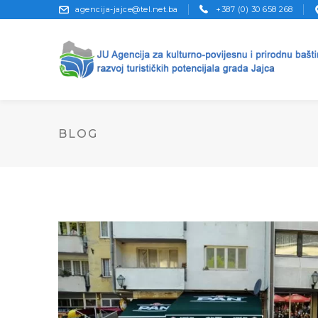
agencija-jajce@tel.net.ba
+387 (0) 30 658 268
BLOG