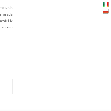
estivala
ar grada
estri iz
ozanom i