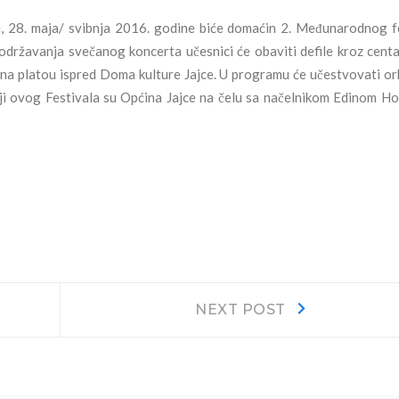
u, 28. maja/ svibnja 2016. godine biće domaćin 2. Međunarodnog f
e održavanja svečanog koncerta učesnici će obaviti defile kroz cent
i na platou ispred Doma kulture Jajce. U programu će učestvovati ork
telji ovog Festivala su Općina Jajce na čelu sa načelnikom Edinom H
Next
NEXT POST
post: