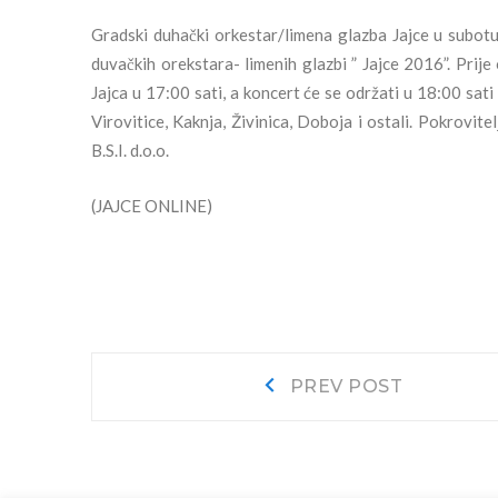
Gradski duhački orkestar/limena glazba Jajce u subot
duvačkih orekstara- limenih glazbi ” Jajce 2016”. Prij
Jajca u 17:00 sati, a koncert će se održati u 18:00 sat
Virovitice, Kaknja, Živinica, Doboja i ostali. Pokrovi
B.S.I. d.o.o.
(JAJCE ONLINE)
Navigacija
Prev
PREV POST
post:
objava