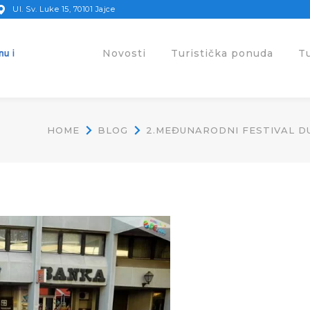
Ul. Sv. Luke 15, 70101 Jajce
Novosti
Turistička ponuda
T
HOME
BLOG
2.MEĐUNARODNI FESTIVAL D