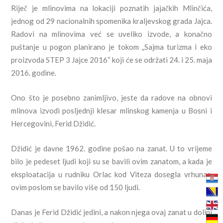
Riječ je mlinovima na lokaciji poznatih jajačkih Mlinčića,
jednog od 29 nacionalnih spomenika kraljevskog grada Jajca.
Radovi na mlinovima već se uveliko izvode, a konačno
puštanje u pogon planirano je tokom „Sajma turizma i eko
proizvoda STEP 3 Jajce 2016“ koji će se održati 24. i 25. maja
2016. godine.
Ono što je posebno zanimljivo, jeste da radove na obnovi
mlinova izvodi posljednji klesar mlinskog kamenja u Bosni i
Hercegovini, Ferid Džidić.
Džidić je davne 1962. godine pošao na zanat. U to vrijeme
bilo je pedeset ljudi koji su se bavili ovim zanatom, a kada je
eksploatacija u rudniku Orlac kod Viteza dosegla vrhunac,
ovim poslom se bavilo više od 150 ljudi.
Danas je Ferid Džidić jedini, a nakon njega ovaj zanat u dolini