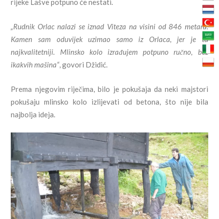
rijeke Lašve potpuno će nestati.
„Rudnik Orlac nalazi se iznad Viteza na visini od 846 metara.
Kamen sam oduvijek uzimao samo iz Orlaca, jer je tu
najkvalitetniji. Mlinsko kolo izrađujem potpuno ručno, bez
ikakvih mašina“
, govori Džidić.
Prema njegovim riječima, bilo je pokušaja da neki majstori
pokušaju mlinsko kolo izlijevati od betona, što nije bila
najbolja ideja.