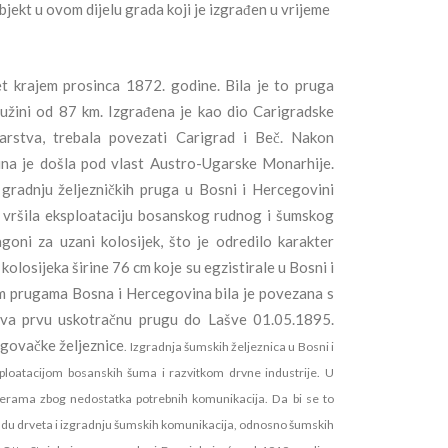
bjekt u ovom dijelu grada koji je izgrađen u vrijeme
t krajem prosinca 1872. godine. Bila je to pruga
užini od 87 km. Izgrađena je kao dio Carigradske
rstva, trebala povezati Carigrad i Beč. Nakon
na je došla pod vlast Austro-Ugarske Monarhije.
gradnju željezničkih pruga u Bosni i Hercegovini
je vršila eksploataciju bosanskog rudnog i šumskog
oni za uzani kolosijek, što je odredilo karakter
losijeka širine 76 cm koje su egzistirale u Bosni i
m prugama Bosna i Hercegovina bila je povezana s
biva prvu uskotračnu prugu do Lašve 01.05.1895.
egovačke željeznice
. Izgradnja šumskih željeznica u Bosni i
loatacijom bosanskih šuma i razvitkom drvne industrije. U
mjerama zbog nedostatka potrebnih komunikacija. Da bi se to
reradu drveta i izgradnju šumskih komunikacija, odnosno šumskih