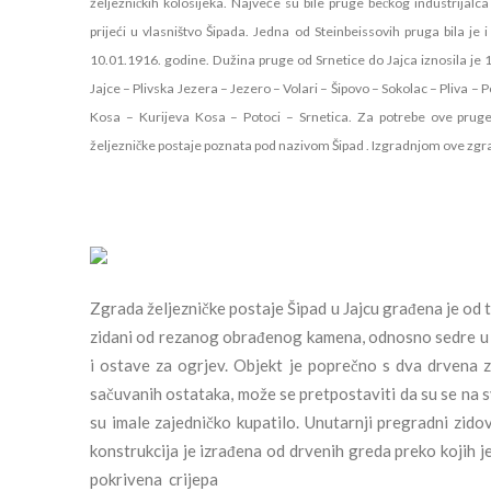
željezničkih kolosijeka. Najveće su bile pruge bečkog industrijal
prijeći u vlasništvo Šipada. Jedna od Steinbeissovih pruga bila je
10.01.1916. godine. Dužina pruge od Srnetice do Jajca iznosila je 10
Jajce – Plivska Jezera – Jezero – Volari – Šipovo – Sokolac – Pliva –
Kosa – Kurijeva Kosa – Potoci – Srnetica. Za potrebe ove pruge
željezničke postaje poznata pod nazivom Šipad . Izgradnjom ove zgra
Zgrada željezničke postaje Šipad u Jajcu građena je od 
zidani od rezanog obrađenog kamena, odnosno sedre u 
i ostave za ogrjev. Objekt je poprečno s dva drvena z
sačuvanih ostataka, može se pretpostaviti da su se na s
su imale zajedničko kupatilo. Unutarnji pregradni zid
konstrukcija je izrađena od drvenih greda preko kojih j
pokrivena crijepa