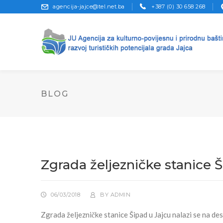
agencija-jajce@tel.net.ba
+387 (0) 30 658 268
BLOG
Zgrada željezničke stanice 
06/03/2018
BY
ADMIN
Zgrada željezničke stanice Šipad u Jajcu nalazi se na des