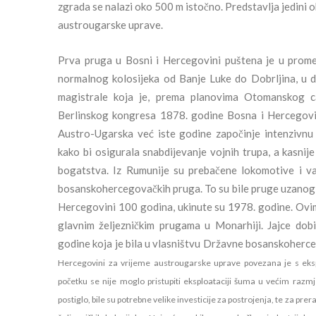
zgrada se nalazi oko 500 m istočno. Predstavlja jedini o
austrougarske uprave.
Prva pruga u Bosni i Hercegovini puštena je u prome
normalnog kolosijeka od Banje Luke do Dobrljina, u d
magistrale koja je, prema planovima Otomanskog ca
Berlinskog kongresa 1878. godine Bosna i Hercegovi
Austro-Ugarska već iste godine započinje intenzivnu 
kako bi osigurala snabdijevanje vojnih trupa, a kasni
bogatstva. Iz Rumunije su prebačene lokomotive i vag
bosanskohercegovačkih pruga. To su bile pruge uzanog ko
Hercegovini 100 godina, ukinute su 1978. godine. Ovi
glavnim željezničkim prugama u Monarhiji. Jajce do
godine koja je bila u vlasništvu Državne bosanskoherc
Hercegovini za vrijeme austrougarske uprave povezana je s eksp
početku se nije moglo pristupiti eksploataciji šuma u većim raz
postiglo, bile su potrebne velike investicije za postrojenja, te za p