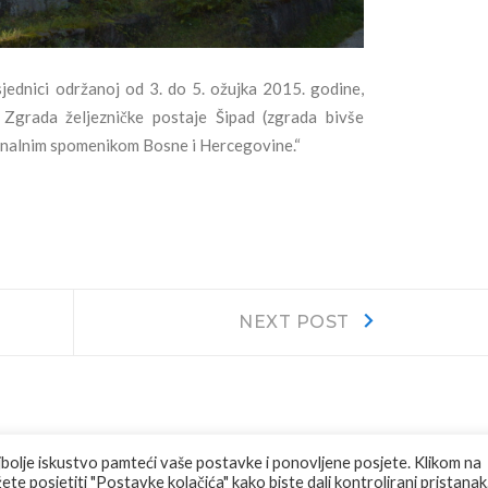
jednici održanoj od 3. do 5. ožujka 2015. godine,
 Zgrada željezničke postaje Šipad (zgrada bivše
ionalnim spomenikom Bosne i Hercegovine.“
Next
NEXT POST
post:
jbolje iskustvo pamteći vaše postavke i ponovljene posjete. Klikom na
te posjetiti "Postavke kolačića" kako biste dali kontrolirani pristanak
RVED.
F