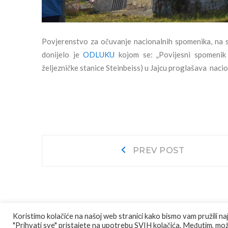
Povjerenstvo za očuvanje nacionalnih spomenika, na s
donijelo je
ODLUKU
kojom se: „Povijesni spomenik
željezničke stanice Steinbeiss) u Jajcu proglašava nac
Navigacija
Prev
PREV POST
post:
objava
Koristimo kolačiće na našoj web stranici kako bismo vam pružili na
"Prihvati sve" pristajete na upotrebu SVIH kolačića. Međutim, može
© COPYRIGHT
JU AGENCIJA JAJCE
ALL RIGHTS RESE