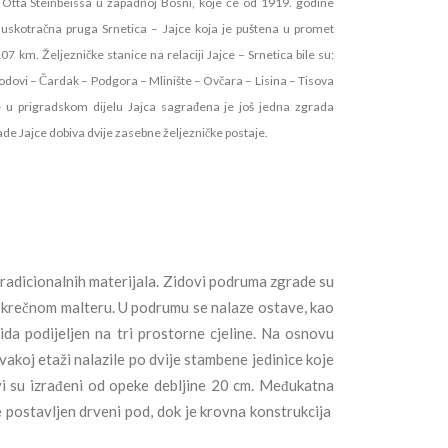
ca Otta Steinbeissa u zapadnoj Bosni, koje će od 1919. godine
 i uskotračna pruga Srnetica – Jajce koja je puštena u promet
7 km. Željezničke stanice na relaciji Jajce – Srnetica bile su:
 Podovi – Čardak – Podgora – Mlinište – Ovčara – Lisina – Tisova
 u prigradskom dijelu Jajca sagrađena je još jedna zgrada
de Jajce dobiva dvije zasebne željezničke postaje.
tradicionalnih materijala. Zidovi podruma zgrade su
krečnom malteru. U podrumu se nalaze ostave, kao
ida podijeljen na tri prostorne cjeline. Na osnovu
vakoj etaži nalazile po dvije stambene jedinice koje
ovi su izrađeni od opeke debljine 20 cm. Međukatna
e postavljen drveni pod, dok je krovna konstrukcija