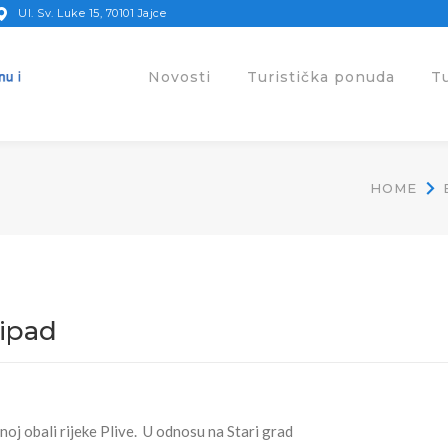
Ul. Sv. Luke 15, 70101 Jajce
Novosti
Turistička ponuda
T
HOME
Šipad
noj obali rijeke Plive. U odnosu na Stari grad