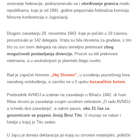
osnivanje federacije, podrazumevalo se i
utvrđivanje granica
među
republikama, koje je od 1991. godine prepoznala Arbitražna komisija
Mirovne konferencije o Jugoslaviji.
Drugom zasedanju 29. novembra 1943. koje je počelo u 19 časova,
prisustovalo je 142 delegata. Vrata su bila otvorena za građane, s tim
što su svi osim delegata na ulazu temeljno pretresani
zbog
mogućnosti postavljanja diverzije.
Prozori su bili prekriveni
roletnama, a u unutrašnjosti je plamtelo blago svetlo.
Rad je započet himnom
„Hej Sloveni“,
u izvođenju pozorišnog hora
narodnog oslobođenja, a završio se u 5 ujutru
kozaračkim kolom.
Predsednik AVNOJ-a izabran na zasedanju u Bihaću 1942. dr Ivan
Ribar otvorio je zasedanje svojim uvodnim referatom „O radu AVNOJ-
a između dva zasedanja“, a nakon pauze,
oko 21 čas za
govornicom se pojavio Josip Broz Tito
. U muzeju se nalazi i
fotelja u kojoj je Tito sedeo.
U Jajcu je doneta deklaracija po kojoj su stvoreni materijalni, politički