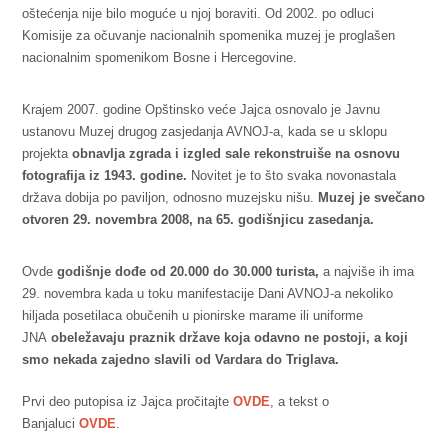
oštećenja nije bilo moguće u njoj boraviti. Od 2002. po odluci
Komisije za očuvanje nacionalnih spomenika muzej je proglašen
nacionalnim spomenikom Bosne i Hercegovine.
Krajem 2007. godine Opštinsko veće Jajca osnovalo je Javnu
ustanovu Muzej drugog zasjedanja AVNOJ-a, kada se u sklopu
projekta
obnavlja zgrada i izgled sale rekonstruiše na osnovu
fotografija iz 1943. godine.
Novitet je to što svaka novonastala
država dobija po paviljon, odnosno muzejsku nišu.
Muzej je svečano
otvoren 29. novembra 2008, na 65. godišnjicu zasedanja.
Ovde
godišnje dođe od 20.000 do 30.000 turista,
a najviše ih ima
29. novembra kada u toku manifestacije Dani AVNOJ-a nekoliko
hiljada posetilaca obučenih u pionirske marame ili uniforme
JNA
obeležavaju praznik države koja odavno ne postoji, a koji
smo nekada zajedno slavili od Vardara do Triglava.
Prvi deo putopisa iz Jajca pročitajte
OVDE
, a tekst o
Banjaluci
OVDE
.