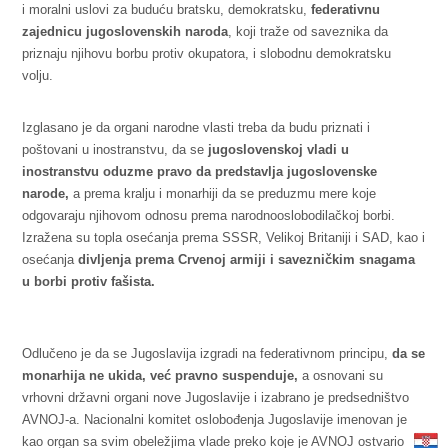
i moralni uslovi za buduću bratsku, demokratsku,
federativnu
zajednicu jugoslovenskih naroda
, koji traže od saveznika da
priznaju njihovu borbu protiv okupatora, i slobodnu demokratsku
volju.
Izglasano je da organi narodne vlasti treba da budu priznati i
poštovani u inostranstvu, da se
jugoslovenskoj vladi u
inostranstvu oduzme pravo da predstavlja jugoslovenske
narode,
a prema kralju i monarhiji da se preduzmu mere koje
odgovaraju njihovom odnosu prema narodnooslobodilačkoj borbi.
Izražena su topla osećanja prema SSSR, Velikoj Britaniji i SAD, kao i
osećanja
divljenja prema Crvenoj armiji i savezničkim snagama
u borbi protiv fašista.
Odlučeno je da se Jugoslavija izgradi na federativnom principu,
da se
monarhija ne ukida, već pravno suspenduje,
a osnovani su
vrhovni državni organi nove Jugoslavije i izabrano je predsedništvo
AVNOJ-a. Nacionalni komitet oslobođenja Jugoslavije imenovan je
kao organ sa svim obeležjima vlade preko koje je AVNOJ ostvario