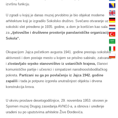
izvršnu funkcju.
U zgradi u kojoj je danas muzej prvobitno je bio objekat moderne
arhitekture koji je izgradilo Sokolsko društvo. Svečano otvaranje uz
sokolski slet priređeno je 1935. godine, a dom je korišćen kao sala
za
„tjelovežbe i društvene prostorije panslavističke organizacije
Sokola“.
Okupacijom Jajca početkom avgusta 1941. godine prestaju sokolske
aktivnosti i dom postaje mesto u kojem se prisilno sabiralo, zatvaralo
i
zlostavljalo srpsko stanovništvo iz ustaničkih krajeva,
članovi
komunističke partije i učesnici i simpatizeri narodnooslobodilačkog
pokreta.
Partizani su ga po povlačenju iz Jajca 1942. godine
zapalili
i tada je potpuno izgorela unutrašnjost objekta i drvena
konstrukcija krova.
U okviru proslave desetogodišnjice, 29. novembra 1953. otvoren je
Spomen muzej Drugog zasedanja AVNOJ-a, a obnova i uređenje
urađeni su po uputstvima arhitekte Žive Đorđevića.