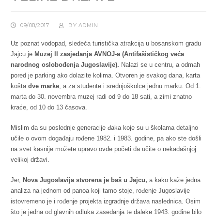
09/08/2017
BY
ADMIN
Uz poznat vodopad, sledeća turistička atrakcija u bosanskom gradu
Jajcu je
Muzej II zasjedanja AVNOJ-a (Antifašističkog veća
narodnog oslobođenja Jugoslavije).
Nalazi se u centru, a odmah
pored je parking ako dolazite kolima. Otvoren je svakog dana, karta
košta
dve marke
, a za studente i srednjoškolce jednu marku. Od 1.
marta do 30. novembra muzej radi od 9 do 18 sati, a zimi znatno
kraće, od 10 do 13 časova.
Mislim da su poslednje generacije đaka koje su u školama detaljno
učile o ovom događaju rođene 1982. i 1983. godine, pa ako ste došli
na svet kasnije možete upravo ovde početi da učite o nekadašnjoj
velikoj državi.
Jer,
Nova Jugoslavija stvorena je baš u Jajcu,
a kako kaže jedna
analiza na jednom od panoa koji tamo stoje, rođenje Jugoslavije
istovremeno je i rođenje projekta izgradnje država naslednica. Osim
što je jedna od glavnih odluka zasedanja te daleke 1943. godine bilo