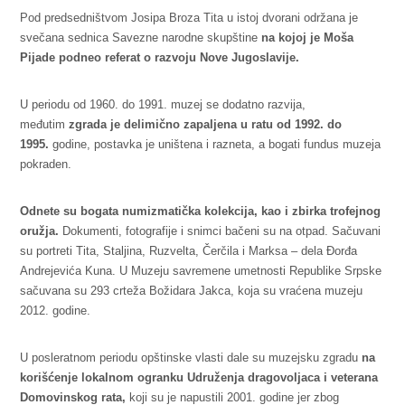
Pod predsedništvom Josipa Broza Tita u istoj dvorani održana je
svečana sednica Savezne narodne skupštine
na kojoj je Moša
Pijade podneo referat o razvoju Nove Jugoslavije.
U periodu od 1960. do 1991. muzej se dodatno razvija,
međutim
zgrada je delimično zapaljena u ratu od 1992. do
1995.
godine, postavka je uništena i razneta, a bogati fundus muzeja
pokraden.
Odnete su bogata numizmatička kolekcija, kao i zbirka trofejnog
oružja.
Dokumenti, fotografije i snimci bačeni su na otpad. Sačuvani
su portreti Tita, Staljina, Ruzvelta, Čerčila i Marksa – dela Đorđa
Andrejevića Kuna. U Muzeju savremene umetnosti Republike Srpske
sačuvana su 293 crteža Božidara Jakca, koja su vraćena muzeju
2012. godine.
U posleratnom periodu opštinske vlasti dale su muzejsku zgradu
na
korišćenje lokalnom ogranku
Udruženja dragovoljaca i veterana
Domovinskog rata,
koji su je napustili 2001. godine jer zbog