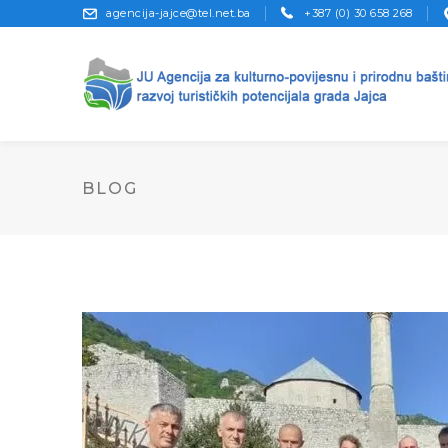
agencija-jajce@tel.net.ba
+387 (0) 30 658 268
BLOG