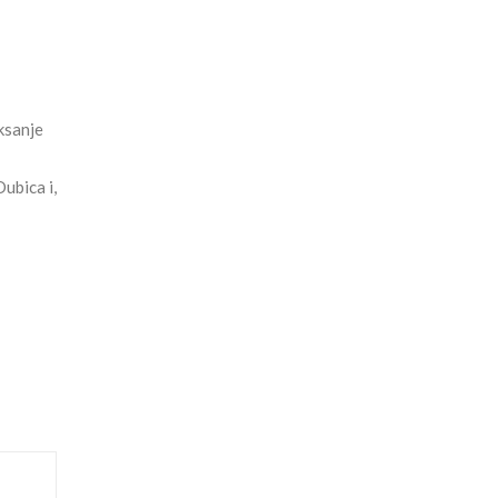
ksanje
ubica i,