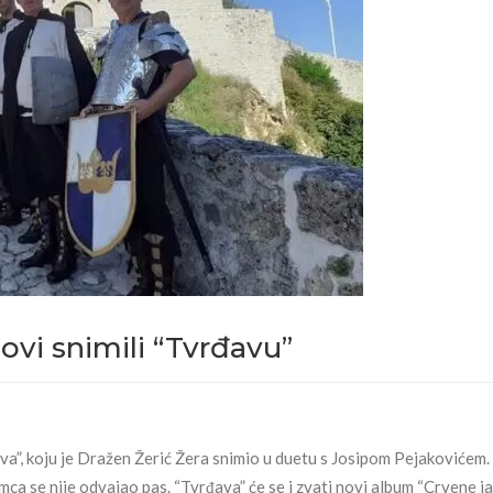
zovi snimili “Tvrđavu”
va”, koju je Dražen Žerić Žera snimio u duetu s Josipom Pejakovićem.
a se nije odvajao pas. “Tvrđava” će se i zvati novi album “Crvene j