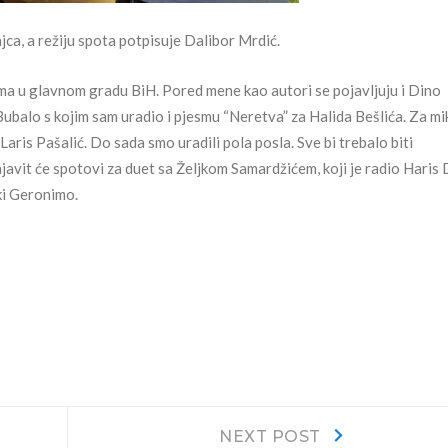
jca, a režiju spota potpisuje Dalibor Mrdić.
nima u glavnom gradu BiH. Pored mene kao autori se pojavljuju i Dino
ubalo s kojim sam uradio i pjesmu “Neretva” za Halida Bešlića. Za mi
Laris Pašalić. Do sada smo uradili pola posla. Sve bi trebalo biti
avit će spotovi za duet sa Željkom Samardžićem, koji je radio Haris D
ki Geronimo.
Next
NEXT POST
post: