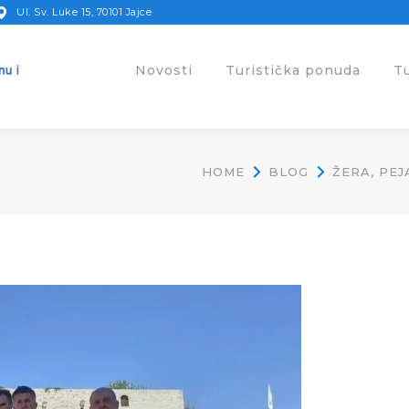
Ul. Sv. Luke 15, 70101 Jajce
Novosti
Turistička ponuda
T
HOME
BLOG
ŽERA, PEJ