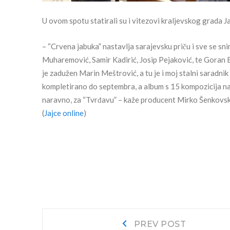
U ovom spotu statirali su i vitezovi kraljevskog grada Ja
– “Crvena jabuka” nastavlja sarajevsku priču i sve se s
Muharemović, Samir Kadirić, Josip Pejaković, te Goran B
je zadužen Marin Meštrović, a tu je i moj stalni saradnik 
kompletirano do septembra, a album s 15 kompozicija naj
naravno, za “Tvrđavu” – kaže producent Mirko Šenkovs
(
Jajce online
)
Navigacija
Prev
PREV POST
post: