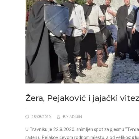
Žera, Pejaković i jajački vite
25/08/2020
BY
ADMIN
U Travniku je 22.8.2020. snimljen spot za pjesmu “Tvrđa
rađen u Pejakovićevom rodnom mjestu, a od velikog glumc