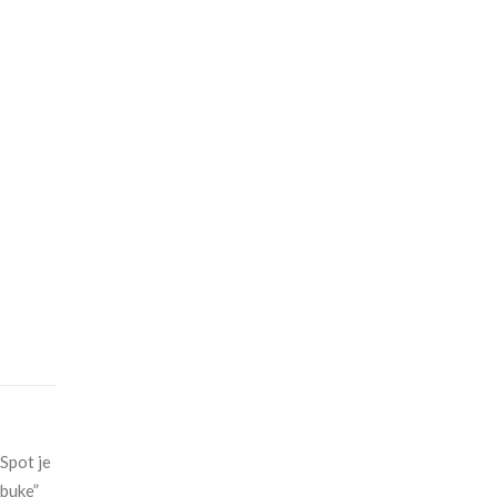
 Spot je
abuke”