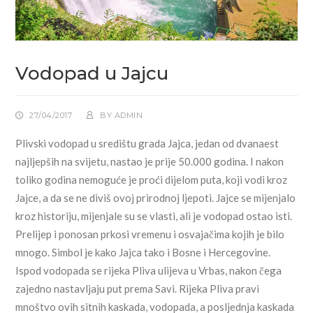
Vodopad u Jajcu
27/04/2017
BY
ADMIN
Plivski vodopad u središtu grada Jajca, jedan od dvanaest
najljepših na svijetu, nastao je prije 50.000 godina. I nakon
toliko godina nemoguće je proći dijelom puta, koji vodi kroz
Jajce, a da se ne diviš ovoj prirodnoj ljepoti. Jajce se mijenjalo
kroz historiju, mijenjale su se vlasti, ali je vodopad ostao isti.
Prelijep i ponosan prkosi vremenu i osvajačima kojih je bilo
mnogo. Simbol je kako Jajca tako i Bosne i Hercegovine.
Ispod vodopada se rijeka Pliva ulijeva u Vrbas, nakon čega
zajedno nastavljaju put prema Savi. Rijeka Pliva pravi
mnoštvo ovih sitnih kaskada, vodopada, a posljednja kaskada