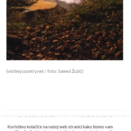
(visitmycountry.net / foto: Samed Žužić)
Navigacija
Prev
Next
PREV POST
NEXT POST
post:
post:
Koristimo kolačiće na našoj web stranici kako bismo vam
objava