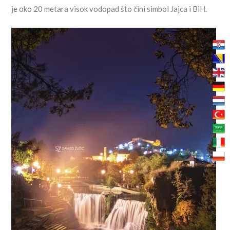
je oko 20 metara visok vodopad što čini simbol Jajca i BiH.