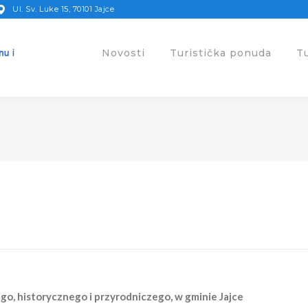
Ul. Sv. Luke 15, 70101 Jajce
Novosti
Turistička ponuda
T
go, historycznego i przyrodniczego, w gminie Jajce