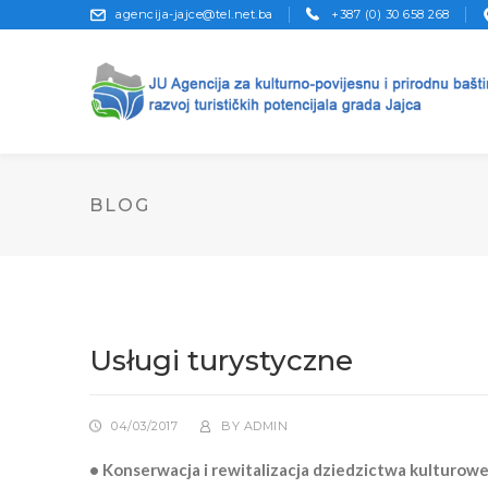
agencija-jajce@tel.net.ba
+387 (0) 30 658 268
BLOG
Usługi turystyczne
04/03/2017
BY
ADMIN
• Konserwacja i rewitalizacja dziedzictwa kulturowe