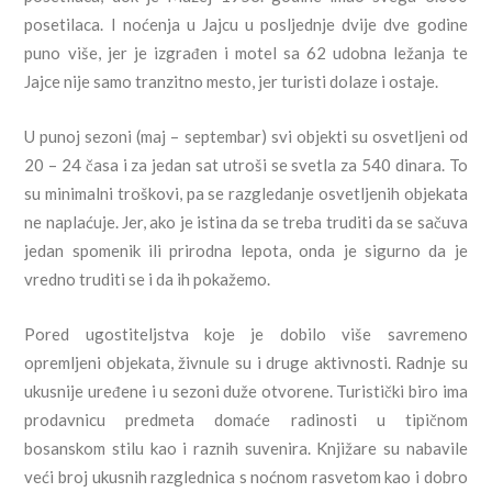
posetilaca. I noćenja u Jajcu u posljednje dvije dve godine
puno više, jer je izgrađen i motel sa 62 udobna ležanja te
Jajce nije samo tranzitno mesto, jer turisti dolaze i ostaje.
U punoj sezoni (maj – septembar) svi objekti su osvetljeni od
20 – 24 časa i za jedan sat utroši se svetla za 540 dinara. To
su minimalni troškovi, pa se razgledanje osvetljenih objekata
ne naplaćuje. Jer, ako je istina da se treba truditi da se sačuva
jedan spomenik ili prirodna lepota, onda je sigurno da je
vredno truditi se i da ih pokažemo.
Pored ugostiteljstva koje je dobilo više savremeno
opremljeni objekata, živnule su i druge aktivnosti. Radnje su
ukusnije uređene i u sezoni duže otvorene. Turistički biro ima
prodavnicu predmeta domaće radinosti u tipičnom
bosanskom stilu kao i raznih suvenira. Knjižare su nabavile
veći broj ukusnih razglednica s noćnom rasvetom kao i dobro