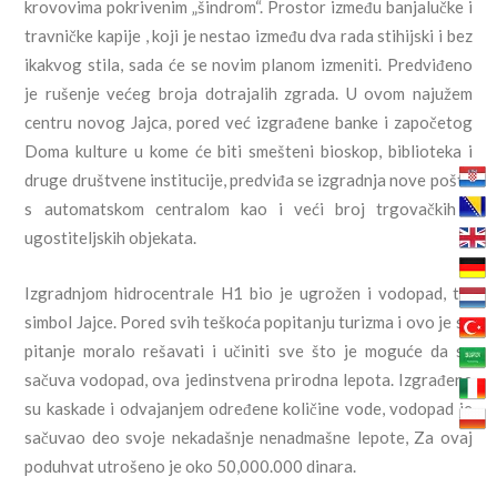
krovovima pokrivenim „šindrom“. Prostor između banjalučke i
travničke kapije , koji je nestao između dva rada stihijski i bez
ikakvog stila, sada će se novim planom izmeniti. Predviđeno
je rušenje većeg broja dotrajalih zgrada. U ovom najužem
centru novog Jajca, pored već izgrađene banke i započetog
Doma kulture u kome će biti smešteni bioskop, biblioteka i
druge društvene institucije, predviđa se izgradnja nove pošte
s automatskom centralom kao i veći broj trgovačkih i
ugostiteljskih objekata.
Izgradnjom hidrocentrale H1 bio je ugrožen i vodopad, taj
simbol Jajce. Pored svih teškoća popitanju turizma i ovo je se
pitanje moralo rešavati i učiniti sve što je moguće da se
sačuva vodopad, ova jedinstvena prirodna lepota. Izgrađene
su kaskade i odvajanjem određene količine vode, vodopad je
sačuvao deo svoje nekadašnje nenadmašne lepote, Za ovaj
poduhvat utrošeno je oko 50,000.000 dinara.