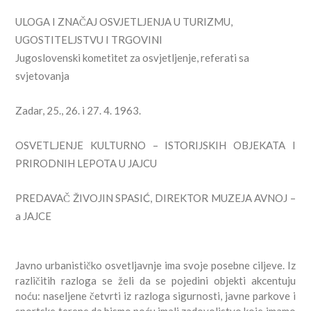
ULOGA I ZNAČAJ OSVJETLJENJA U TURIZMU,
UGOSTITELJSTVU I TRGOVINI
Jugoslovenski kometitet za osvjetljenje, referati sa
svjetovanja
Zadar, 25., 26. i 27. 4. 1963.
OSVETLJENJE KULTURNO – ISTORIJSKIH OBJEKATA I
PRIRODNIH LEPOTA U JAJCU
PREDAVAČ ŽIVOJIN SPASIĆ, DIREKTOR MUZEJA AVNOJ –
a JAJCE
Javno urbanističko osvetljavnje ima svoje posebne ciljeve. Iz
različitih razloga se želi da se pojedini objekti akcentuju
noću: naseljene četvrti iz razloga sigurnosti, javne parkove i