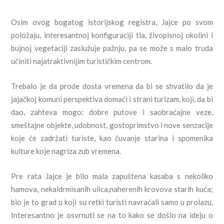
Osim ovog bogatog istorijskog registra, Jajce po svom
položaju, interesantnoj konfiguraciji tla, živopisnoj okolini i
bujnoj vegetaciji zaslužuje pažnju, pa se može s malo truda
učiniti najatraktivnijim turističkim centrom.
Trebalo je da prođe dosta vremena da bi se shvatilo da je
jajačkoj komuni perspektiva domaći i strani turizam, koji, da bi
dao, zahteva mogo: dobre putove i saobraćajne veze,
smeštajne objekte, udobnost, gostoprimstvo i nove senzacije
koje će zadržati turiste, kao čuvanje starina i spomenika
kulture koje nagriza zub vremena.
Pre rata Jajce je bilo mala zapuštena kasaba s nekoliko
hamova, nekaldrmisanih ulica,naherenih krovova starih kuća;
bio je to grad u koji su retki turisti navraćali samo u prolazu.
Interesantno je osvrnuti se na to kako se došlo na ideju o