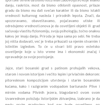
sportske terene da bismo noću imali zadovoljstvo koje imamo
danju, raskršće, most da bismo otklonili opasnost, prilaze
gradu da bismo mu dali svečan karakter ili da bismo istakli
vrednosti kulturnog nasleđa i prirodnih lepota. Znači, da
upozoravamo, obaveštavamo, pojačavamo utiske ili
određujemo vrednosti.onova je da osvetljeni objekti ili grad
sačuvaju vlastitu fizionomiju, svoju psihologiju, točno onakvu
kakvu jer imaju danju. Priroda je lepa sama po sebi. Ne treba
joj ništa dodavati, već je treba prikazati sa njenim stvarnim i
istinitim izgledom. To će u stvari biti pravo estetsko
osvetljenje koje u isto vreme ima i ekonomski značaj i
opravadnje za svoje postojanje.
Jajce, stari bosanski grad s patinom prohujalih vekova,
starom i novom istorijom i večito lepim i privlačnim dekorom:
pitoresknom kompozicijom utvrđenja i starim bosanskim
kućama, kako i razigranim vodopadom baršunaste Plive i
mirnim vodama Plivinih jezera, blagodareći ovom svom
izvanrednom položaju iistorijskim zbivanjima, izabrano je da
među prvim gradovima kod nas bude osvetljeno, po