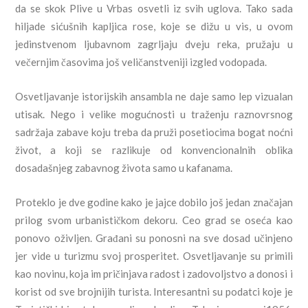
da se skok Plive u Vrbas osvetli iz svih uglova. Tako sada
hiljade sićušnih kapljica rose, koje se dižu u vis, u ovom
jedinstvenom ljubavnom zagrljaju dveju reka, pružaju u
večernjim časovima još veličanstveniji izgled vodopada.
Osvetljavanje istorijskih ansambla ne daje samo lep vizualan
utisak. Nego i velike mogućnosti u traženju raznovrsnog
sadržaja zabave koju treba da pruži posetiocima bogat noćni
život, a koji se razlikuje od konvencionalnih oblika
dosadašnjeg zabavnog života samo u kafanama.
Proteklo je dve godine kako je jajce dobilo još jedan značajan
prilog svom urbanističkom dekoru. Ceo grad se oseća kao
ponovo oživljen. Građani su ponosni na sve dosad učinjeno
jer vide u turizmu svoj prosperitet. Osvetljavanje su primili
kao novinu, koja im pričinjava radost i zadovoljstvo a donosi i
korist od sve brojnijih turista. Interesantni su podatci koje je