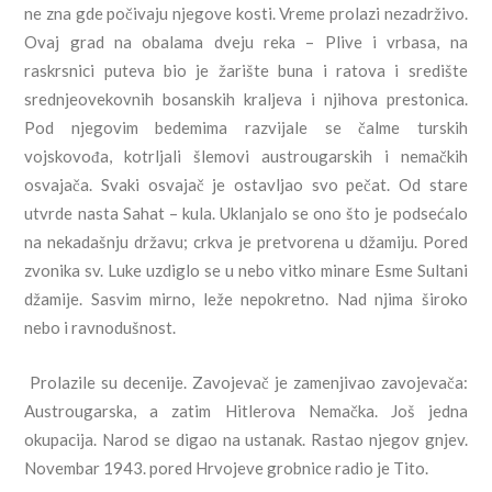
ne zna gde počivaju njegove kosti. Vreme prolazi nezadrživo.
Ovaj grad na obalama dveju reka – Plive i vrbasa, na
raskrsnici puteva bio je žarište buna i ratova i središte
srednjeovekovnih bosanskih kraljeva i njihova prestonica.
Pod njegovim bedemima razvijale se čalme turskih
vojskovođa, kotrljali šlemovi austrougarskih i nemačkih
osvajača. Svaki osvajač je ostavljao svo pečat. Od stare
utvrde nasta Sahat – kula. Uklanjalo se ono što je podsećalo
na nekadašnju državu; crkva je pretvorena u džamiju. Pored
zvonika sv. Luke uzdiglo se u nebo vitko minare Esme Sultani
džamije. Sasvim mirno, leže nepokretno. Nad njima široko
nebo i ravnodušnost.
Prolazile su decenije. Zavojevač je zamenjivao zavojevača:
Austrougarska, a zatim Hitlerova Nemačka. Još jedna
okupacija. Narod se digao na ustanak. Rastao njegov gnjev.
Novembar 1943. pored Hrvojeve grobnice radio je Tito.