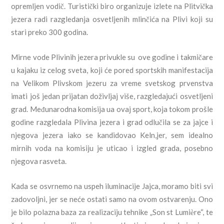
opremljen vodič. Turistički biro organizuje izlete na Plitvička
jezera radi razgledanja osvetljenih mlinčića na Plivi koji su
stari preko 300 godina.
Mirne vode Plivinih jezera privukle su ove godine i takmičare
u kajaku iz celog sveta, koji će pored sportskih manifestacija
na Velikom Plivskom jezeru za vreme svetskog prvenstva
imati još jedan prijatan doživljaj više, razgledajući osvetljeni
grad. Međunarodna komisija ua ovaj sport, koja tokom prošle
godine razgledala Plivina jezera i grad odlučila se za jajce i
njegova jezera iako se kandidovao Keln,jer, sem idealno
mirnih voda na komisiju je uticao i izgled grada, posebno
njegova rasveta.
Kada se osvrnemo na uspeh iluminacije Jajca, moramo biti svi
zadovoljni, jer se neće ostati samo na ovom ostvarenju. Ono
je bilo polazna baza za realizaciju tehnike „Son st Lumiѐre“, te