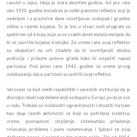
rasveti u Jajcu. Ideja je stara desetine godina. Još pre rata
oko 1920. godine instaliran je veliki pokretni reflektor koji je
nedeljom i u praznične dane osvetljavao vodopad i gradske
zidine u raznim bojama. To je bio u stvari mali program sa
spektrom od 6 boja, koje su se svakih deset minuta menjale da
bi se završile bojama trobojke. Za vreme rata ovaj reflektor
su okupatori na vrh citadele da bi osvetljavali okolna
područja i prilazne puteve grada kako bi osujetili napad
partizana. Pod jesen rane 1942. godine za vreme prvog
oslobađanja Jajca, partizani su uništili ovaj reflektor.
Verovalo se kod nekih republičkih i saveznih institucija da je
dovoljno imati najreklamiraniji vodopad u Evropi, pa da je sve
u redu. Trebalo se osloboditi ograničenosti i shvatiti turizam
kao skup raznih aktivnosti za koje su potrebna sredstva,
vreme, postupnost, strpljenje, sistematsko prilaženje
rešavanju problema i puno razumevanja i ljubavi za ovaj