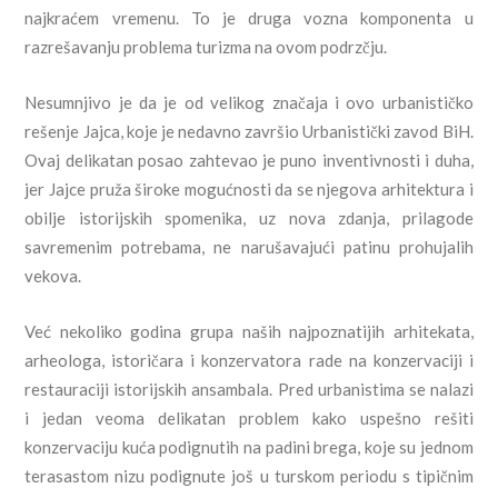
najkraćem vremenu. To je druga vozna komponenta u
razrešavanju problema turizma na ovom podrzčju.
Nesumnjivo je da je od velikog značaja i ovo urbanističko
rešenje Jajca, koje je nedavno završio Urbanistički zavod BiH.
Ovaj delikatan posao zahtevao je puno inventivnosti i duha,
jer Jajce pruža široke mogućnosti da se njegova arhitektura i
obilje istorijskih spomenika, uz nova zdanja, prilagode
savremenim potrebama, ne narušavajući patinu prohujalih
vekova.
Već nekoliko godina grupa naših najpoznatijih arhitekata,
arheologa, istoričara i konzervatora rade na konzervaciji i
restauraciji istorijskih ansambala. Pred urbanistima se nalazi
i jedan veoma delikatan problem kako uspešno rešiti
konzervaciju kuća podignutih na padini brega, koje su jednom
terasastom nizu podignute još u turskom periodu s tipičnim