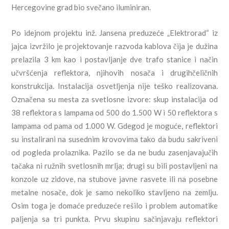
Hercegovine grad bio svečano iluminiran.
Po idejnom projektu inž. Jansena preduzeće „Elektrorad“ iz
jajca izvržilo je projektovanje razvoda kablova čija je dužina
prelazila 3 km kao i postavljanje dve trafo stanice i način
učvršćenja reflektora, njihovih nosača i drugihčeličnih
konstrukcija. Instalacija osvetljenja nije teško realizovana.
Označena su mesta za svetlosne izvore: skup instalacija od
38 reflektora s lampama od 500 do 1.500 W i 50 reflektora s
lampama od pama od 1.000 W. Gdegod je moguće, reflektori
su instalirani na susednim krovovima tako da budu sakriveni
od pogleda prolaznika. Pazilo se da ne budu zasenjavajučih
tačaka ni ružnih svetlosnih mrlja; drugi su bili postavljeni na
konzole uz zidove, na stubove javne rasvete ili na posebne
metalne nosače, dok je samo nekoliko stavljeno na zemlju.
Osim toga je domaće preduzeće rešilo i problem automatike
paljenja sa tri punkta. Prvu skupinu sačinjavaju reflektori