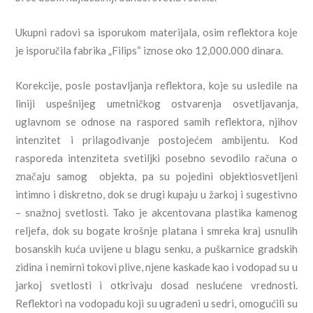
Ukupni radovi sa isporukom materijala, osim reflektora koje
je isporučila fabrika „Filips“ iznose oko 12,000.000 dinara.
Korekcije, posle postavljanja reflektora, koje su usledile na
liniji uspešnijeg umetničkog ostvarenja osvetljavanja,
uglavnom se odnose na raspored samih reflektora, njihov
intenzitet i prilagođivanje postojećem ambijentu. Kod
rasporeda intenziteta svetiljki posebno sevodilo računa o
značaju samog objekta, pa su pojedini objektiosvetljeni
intimno i diskretno, dok se drugi kupaju u žarkoj i sugestivno
– snažnoj svetlosti. Tako je akcentovana plastika kamenog
reljefa, dok su bogate krošnje platana i smreka kraj usnulih
bosanskih kuća uvijene u blagu senku, a puškarnice gradskih
zidina i nemirni tokovi plive, njene kaskade kao i vodopad su u
jarkoj svetlosti i otkrivaju dosad neslućene vrednosti.
Reflektori na vodopadu koji su ugrađeni u sedri, omogućili su