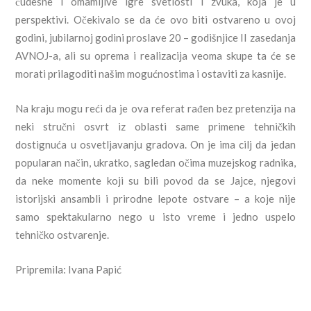
čudesne i omamljive igre svetlosti i zvuka, koja je u
perspektivi. Očekivalo se da će ovo biti ostvareno u ovoj
godini, jubilarnoj godini proslave 20 – godišnjice II zasedanja
AVNOJ-a, ali su oprema i realizacija veoma skupe ta će se
morati prilagoditi našim mogućnostima i ostaviti za kasnije.
Na kraju mogu reći da je ova referat rađen bez pretenzija na
neki stručni osvrt iz oblasti same primene tehničkih
dostignuća u osvetljavanju gradova. On je ima cilj da jedan
popularan način, ukratko, sagledan očima muzejskog radnika,
da neke momente koji su bili povod da se Jajce, njegovi
istorijski ansambli i prirodne lepote ostvare – a koje nije
samo spe
ktakularno nego u isto vreme i jedno uspelo
tehničko ostvarenje.
Pripremila: Ivana Papić