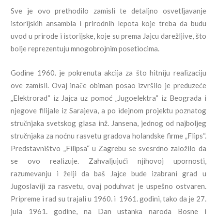
Sve je ovo prethodilo zamisli te detaljno osvetljavanje
istorijskih ansambla i prirodnih lepota koje treba da budu
uvod u prirode i istorijske, koje su prema Jajcu darežljive, što
bolje reprezentuju mnogobrojnim posetiocima.
Godine 1960. je pokrenuta akcija za što hitniju realizaciju
ove zamisli. Ovaj inače obiman posao izvršilo je preduzeće
„Elektrorad“ iz Jajca uz pomoć „Jugoelektra“ iz Beograda i
njegove filijale iz Sarajeva, a po idejnom projektu poznatog
stručnjaka svetskog glasa inž. Jansena, jednog od najboljeg
stručnjaka za noćnu rasvetu gradova holandske firme „Flips“.
Predstavništvo „Filipsa“ u Zagrebu se svesrdno založilo da
se ovo realizuje. Zahvaljujući njihovoj upornosti,
razumevanju i želji da baš Jajce bude izabrani grad u
Jugoslaviji za rasvetu, ovaj poduhvat je uspešno ostvaren.
Pripreme i rad su trajali u 1960. i 1961. godini, tako da je 27.
jula 1961. godine, na Dan ustanka naroda Bosne i