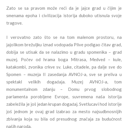
Zato se sa pravom može reći da je jajce grad u čijim je
smenama epoha i civilizacija istorija duboko utisnula svoje
tragove.
I verovatno zato što se na tom malenom prostoru, na
jajolikom brežuljku iznad vodopada Plive podigao čitav grad,
dobija se utisak da se nalazimo u gradu spomenika – grad
muzej. Počev od hrama boga Mitrasa, Medved – kule,
katakombi, zvonika crkve sv. Luke, citadele, pa dalje sve do
Spomen – muzeja II zasedanja AVNOJ-a, sve se preliva u
spektakl velikih događaja. Muzej AVNOJ-a, tom
monumentalnom zdanju – Domu prvog slobodnog
parlamenta porobljene Evrope, suvremena naša istorija
zabeležila je još jedan krupan događaj. Svetlucavi hod istorije
još jednom je ovaj grad izabrao za mesto najsudbnosnijih
zbivanja koja su bila od presudnog značaja za budućnost
naših naroda.