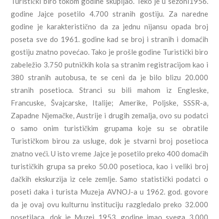
Turistički biro tokom godine skupljao. Teko je u sezoni1956.
godine Jajce posetilo 4.700 stranih gostiju. Za naredne
godine je karakteristično da za jednu nijansu opada broj
poseta sve do 1961. godine kad se broj i stranih i domaćih
gostiju znatno povećao. Tako je prošle godine Turistički biro
zabeležio 3.750 putničkih kola sa stranim registracijom kao i
380 stranih autobusa, te se ceni da je bilo blizu 20.000
stranih posetioca. Stranci su bili mahom iz Engleske,
Francuske, Švajcarske, Italije; Amerike, Poljske, SSSR-a,
Zapadne Njemačke, Austrije i drugih zemalja, ovo su podatci
o samo onim turističkim grupama koje su se obratile
Turističkom birou za usluge, dok je stvarni broj posetioca
znatno veći. U isto vreme Jajce je posetilo preko 400 domaćih
turističkih grupa sa preko 50.00 posetioca, kao i veliki broj
đačkih ekskurzija iz cele zemlje. Samo statistički podatci o
poseti đaka i turista Muzeja AVNOJ-a u 1962. god. govore
da je ovaj ovu kulturnu instituciju razgledalo preko 32.000
posetilaca, dok je Muzej 1953. godine imao svega 3.000