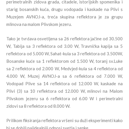
perimetralnih zidova grada, citadele, istorijskih spomenika i
starig bosanskih kuća, drugu vodopada i kaskade na Plivi s
Muzejem AVNOJ-a, treća skupina reflektora je za grupu
mlinova na malom Plivskom jezeru.
Tako je tvrđava osvetljena sa 26 reflektora jačine od 30.500
W, Tabija sa 3 reflektora od 3.00 W, Travnička kapija sa 5
reflektora od 5.000 W, Sahat-kula sa 3 reflektora od 3.500W,
Bosanske kuće sa 1 reflektorom od 1.500 W, toranj sv.Luke
sa 2 reflektora od 2.000 W, Medvjed-kula sa 4 reflektora od
4.000 W, Muzej AVNOJ-a sa 6 reflektora od 7.000 W,
Vodopad Plive sa 14 reflektora od 12.000 W, kaskade na
Plivi (3) sa 10 reflektora od 12.000 W, mlinovi na Malom
Plivskom jezeru sa 6 reflektora od 6.00 W i perimetralni
zidovi sa 8 reflektora od 8.000 W.
Prilikom fiksiranja reflektora vršeni su duži eksperimenti kako
bi se dobili najidealniji odnosi svetla i senke.