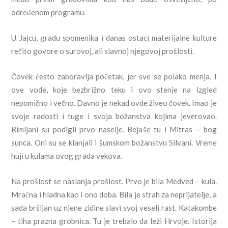
određenom programu.
U Jajcu, gradu spomenika i danas ostaci materijalne kulture
rečito govore o surovoj, ali slavnoj njegovoj prošlosti.
Čovek često zaboravlja početak, jer sve se polako menja. I
ove vode, koje bezbrižno teku i ovo stenje na izgled
nepomično i večno. Davno je nekad ovde živeo čovek. Imao je
svoje radosti i tuge i svoja božanstva kojima jeverovao.
Rimljani su podigli prvo naselje. Bejaše tu i Mitras – bog
sunca. Oni su se klanjali i šumskom božanstvu Silvani. Vreme
huji u kulama ovog grada vekova.
Na prošlost se naslanja prošlost. Prvo je bila Medved – kula.
Mračna i hladna kao i ono doba. Bila je strah za neprijatelje, a
sada bršljan uz njene zidine slavi svoj veseli rast. Katakombe
– tiha prazna grobnica. Tu je trebalo da leži Hrvoje. Istorija