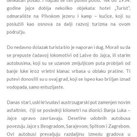
delikatan posao. I najzad se tim putem pošlo. Tek od 1954.
godine jajce dobija nekoliko objekata: hotel „Turist“,
odmaralište na Plivskom jezeru i kamp – kućice, koji su
poslužili kao osnova za dalji razvoj turizma na ovom
području.
Do nedavno dolazak turista bio je naporan i dug. Morali su da
se prepuste čađavoj lokomotivi od Lašve do Jajca, ili starim
autobusima, koji su se uzanom zmijuljicom puta probijali od
banje luke kroz vrletni klanac vrbasa u oblaku prašine. Ti
putevi donoslili su u ovaj grad, koji se ispeo kao bršljan iznad
vodopada, samo entuzijaste.
Danas stari, uski krivudavi austrougarski put zamenjen novim
asfaltnim, čiji se poslednji kilometri na dionici Banja Luka –
Jajce upravo završavaju. Desetine udobnih autobusa
povezuju Jajce s Beogradom, Sarajevom; Splitom i Zagrebom.
Ovi autobusi prevaljuju razdaljinu između gradova u