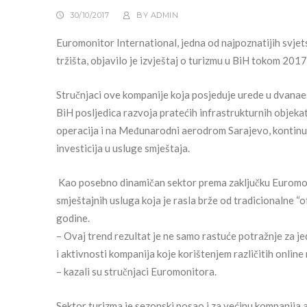
30/10/2017
BY
ADMIN
Euromonitor International, jedna od najpoznatijih svjets
tržišta, objavilo je izvještaj o turizmu u BiH tokom 201
Stručnjaci ove kompanije koja posjeduje urede u dvanaest
BiH posljedica razvoja pratećih infrastrukturnih objeka
operacija i na Međunarodni aerodrom Sarajevo, kontinui
investicija u usluge smještaja.
Kao posebno dinamičan sektor prema zaključku Euromonito
smještajnih usluga koja je rasla brže od tradicionalne 
godine.
– Ovaj trend rezultat je ne samo rastuće potražnje za j
i aktivnosti kompanija koje korištenjem različitih online
– kazali su stručnjaci Euromonitora.
Sektor turizma je sezonski posao i za većinu kompanija 