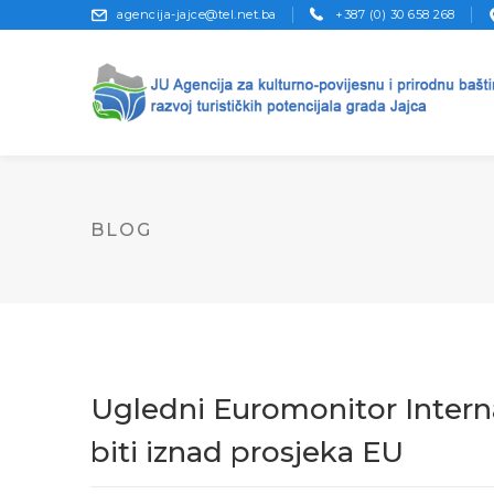
agencija-jajce@tel.net.ba
+387 (0) 30 658 268
BLOG
Ugledni Euromonitor Intern
biti iznad prosjeka EU