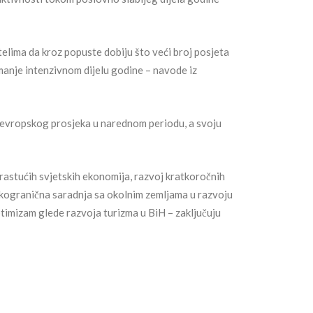
lima da kroz popuste dobiju što veći broj posjeta
o manje intenzivnom dijelu godine – navode iz
ad evropskog prosjeka u narednom periodu, a svoju
 rastućih svjetskih ekonomija, razvoj kratkoročnih
rekogranična saradnja sa okolnim zemljama u razvoju
ptimizam glede razvoja turizma u BiH – zaključuju