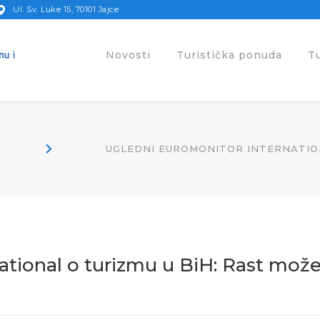
Ul. Sv. Luke 15, 70101 Jajce
Novosti
Turistička ponuda
T
UGLEDNI EUROMONITOR INTERNATION
ational o turizmu u BiH: Rast mož