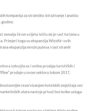
kih kompanija za strateško istraživanje i analizu
7. godine.
 zemalja širom svijeta ističu da je rast turizma u
ta. Primjeri toga su ekspanzija WizzAir-ovih
rana ekspanzija mreže puteva i rast stranih
ra izdvojila se i online prodaja turističkih i
“offline“ prodaje u ovom sektoru tokom 2017.
ednostavnijim rezervisanjem hotelskih smještaja već
 marketinških alata nastoje privući korisnike usluga
aktivnosti tokom poslovno slabijeg dijela godine