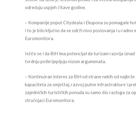
određuju uspjeh čitave godine.
– Kompanije poput Citydeala i Ekupona su pomagale hote
i to je bilo ključno da se održi nivo poslovanja i u radn
Euromonitora.
Ističe se i da BiH ima potencijal da turizam razvija izn
tvrdnju potkrijepljuju nizom argumenata.
– Kontinuiran interes za BiH od strane nekih od najbrže
kapaciteta za smještaj, razvoj putne infrastrukture i p
zajedničkih turističkih ponuda su samo dio razloga za o
stručnjaci Euromonitora.