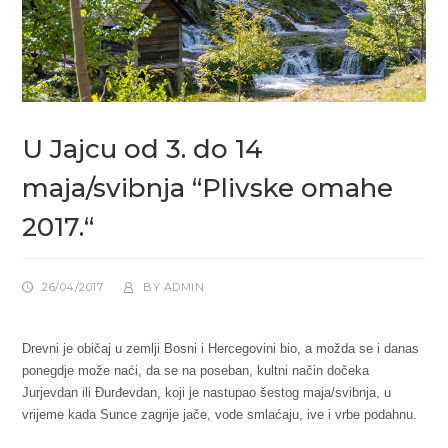
U Jajcu od 3. do 14
maja/svibnja “Plivske omahe
2017.“
26/04/2017
BY
ADMIN
Drevni je običaj u zemlji Bosni i Hercegovini bio, a možda se i danas
ponegdje može naći, da se na poseban, kultni način dočeka
Jurjevdan ili Đurđevdan, koji je nastupao šestog maja/svibnja, u
vrijeme kada Sunce zagrije jače, vode smlaćaju, ive i vrbe podahnu.