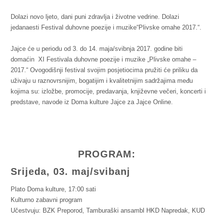
Dolazi novo ljeto, dani puni zdravlja i životne vedrine. Dolazi
jedanaesti Festival duhovne poezije i muzike“Plivske omahe 2017.“.
Jajce će u periodu od 3. do 14. maja/svibnja 2017. godine biti
domaćin XI Festivala duhovne poezije i muzike „Plivske omahe –
2017.“ Ovogodišnji festival svojim posjetiocima pružiti će priliku da
uživaju u raznovrsnijim, bogatijim i kvalitetnijim sadržajima među
kojima su: izložbe, promocije, predavanja, književne večeri, koncerti i
predstave, navode iz Doma kulture Jajce za Jajce Online.
PROGRAM:
Srijeda, 03. maj/svibanj
Plato Doma kulture, 17:00 sati
Kulturno zabavni program
Učestvuju: BZK Preporod, Tamburaški ansambl HKD Napredak, KUD