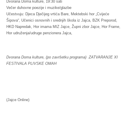
Dvorana Doma kulture, 19:30 sati
Večer duhovne poezije i muzike/glazbe
Učestvuju: Djeca Dječijeg vrtića Bare, Mektebski hor „Cvijeće
Šipova“, Učenici osnovnih i srednjih škola iz Jajca, BZK Preporod,
HKD Napredak, Hor imama MIZ Jajce, Župni zbor Jajce, Hor Frame,
Hor udruženja/udruge penzionera Jajca,
Dvorana Doma kulture, (po završetku programa) ZATVARANJE XI
FESTIVALA PLIVSKE OMAH
(Jajce Online)