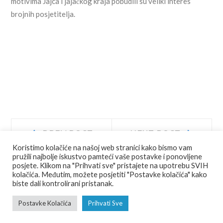
motivima Jajca i jajačkog kraja pobudili su veliki interes
brojnih posjetitelja.
Navigacija
Prev
Next
PREV POST
NEXT POST
post:
post:
Koristimo kolačiće na našoj web stranici kako bismo vam
objava
pružili najbolje iskustvo pamteći vaše postavke i ponovljene
posjete. Klikom na "Prihvati sve" pristajete na upotrebu SVIH
kolačića. Međutim, možete posjetiti "Postavke kolačića" kako
biste dali kontrolirani pristanak.
© COPYRIGHT
JU AGENCIJA JAJCE
ALL RIGHTS RESERVED.
Postavke Kolačića
Prihvati Sve
FOTO
VIDEO
RAZGLEDNICE
PDF VODIĆ