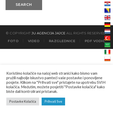
SEARCH
© COPYRIGHT
JU AGENCIJA JAJCE
ALL RIGHTS RESERVED.
FOTO
VIDEO
RAZGLEDNICE
PDF VODIĆ
Koristimo kolačiće na našoj web stranici kako bismo vam
pružili najbolje iskustvo pamteći vaše postavke i ponovljene
posjete. Klikom na "Prihvati sve" pristajete na upotrebu SVIH
kolačića. Međutim, možete posjetiti "Postavke kolačića" kako
biste dali kontrolirani pristanak.
Postavke Kolačića
Prihvati Sve