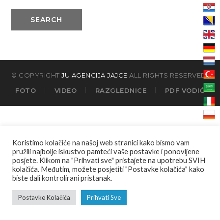
SEARCH
© COPYRIGHT
JU AGENCIJA JAJCE
ALL RIGHTS RESERVED.
FOTO
VIDEO
RAZGLEDNICE
PDF VODIĆ
Koristimo kolačiće na našoj web stranici kako bismo vam
pružili najbolje iskustvo pamteći vaše postavke i ponovljene
posjete. Klikom na "Prihvati sve" pristajete na upotrebu SVIH
kolačića. Međutim, možete posjetiti "Postavke kolačića" kako
biste dali kontrolirani pristanak.
Postavke Kolačića
Prihvati Sve