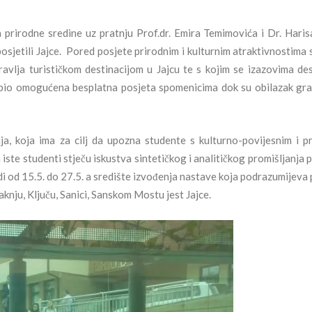
a prirodne sredine uz pratnju Prof.dr. Emira Temimovića i Dr. Haris
osjetili Jajce. Pored posjete prirodnim i kulturnim atraktivnostima 
upravlja turističkom destinacijom u Jajcu te s kojim se izazovima des
je bio omogućena besplatna posjeta spomenicima dok su obilazak gr
, koja ima za cilj da upozna studente s kulturno-povijesnim i p
te studenti stječu iskustva sintetičkog i analitičkog promišljanja 
i od 15.5. do 27.5. a središte izvođenja nastave koja podrazumijeva 
aknju, Ključu, Sanici, Sanskom Mostu jest Jajce.