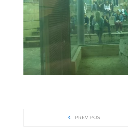
Navigacija
Prev
PREV POST
post: