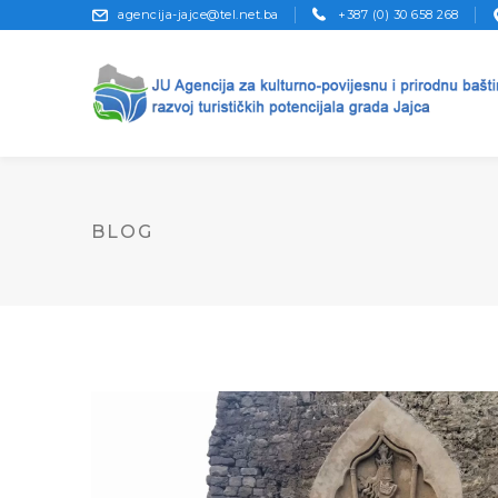
agencija-jajce@tel.net.ba
+387 (0) 30 658 268
BLOG