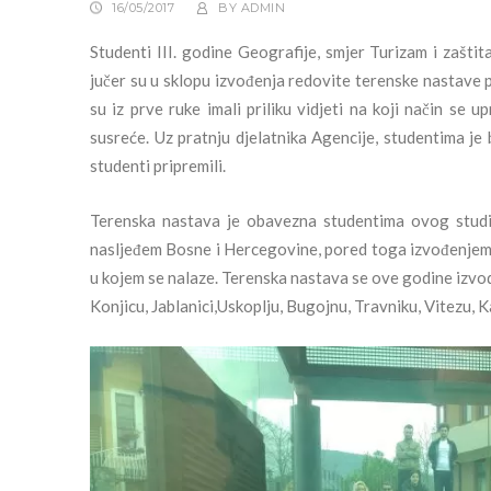
16/05/2017
BY
ADMIN
Studenti III. godine Geografije, smjer Turizam i zaštit
jučer su u sklopu izvođenja redovite terenske nastave p
su iz prve ruke imali priliku vidjeti na koji način se 
susreće. Uz pratnju djelatnika Agencije, studentima 
studenti pripremili.
Terenska nastava je obavezna studentima ovog studija
nasljeđem Bosne i Hercegovine, pored toga izvođenjem is
u kojem se nalaze. Terenska nastava se ove godine izvod
Konjicu, Jablanici,Uskoplju, Bugojnu, Travniku, Vitezu, K