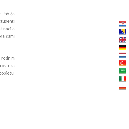
a Jahića
studenti
tinacija
ada sami
rirodnim
prostora
posjetu: