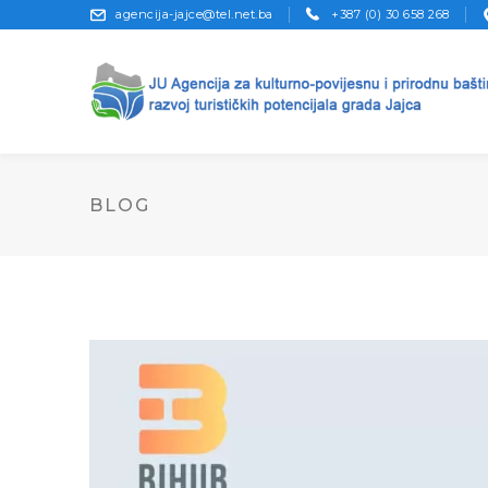
agencija-jajce@tel.net.ba
+387 (0) 30 658 268
BLOG