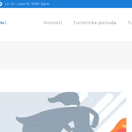
Ul. Sv. Luke 15, 70101 Jajce
Novosti
Turistička ponuda
T