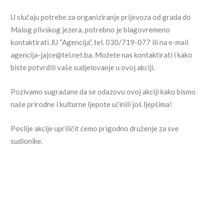
U slučaju potrebe za organiziranje prijevoza od grada do
Malog plivskog jezera, potrebno je blagovremeno
kontaktirati JU “Agencija”, tel. 030/719-077 ili na e-mail
agencija-jajce@tel.net.ba
. Možete nas kontaktirati i kako
biste potvrdili vaše sudjelovanje u ovoj akciji.
Pozivamo sugrađane da se odazovu ovoj akciji kako bismo
naše prirodne i kulturne ljepote učinili još ljepšima!
Poslije akcije upriličit ćemo prigodno druženje za sve
sudionike.