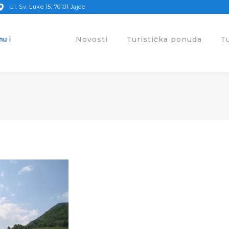
Ul. Sv. Luke 15, 70101 Jajce
Novosti
Turistička ponuda
T