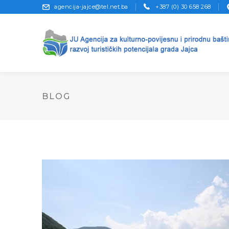
agencija-jajce@tel.net.ba
+387 (0) 30 658 268
BLOG