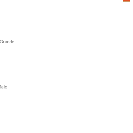
l Grande
iale