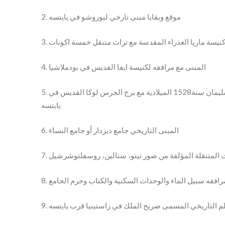
2. موقع وبقايا مبنى تارخي لبوروشو في يايتسه
ي كنيسة ماريا العذراء المقدسة مع تراث متنقل خمسة اكونات
4. المبنى مع مرافقه لكنيسة ايفا القديس في بودملاشيا
5. المبنى مع مرافقه لكنيسة ماريا القديسة حولت إلى جامع فتحية أو جامع سلطان سليمان سنة1528 الميلادية مع برج الجرس لوكا القديس في
يايتسه
6. المبنى التاريخي جامع ديزدار أو جامع النساء
كات المتنقلة المؤلفة من صور تيتو، ستالين، روسفلتوشرشيل
 مرافقه سبيل الماء والوحدات السكنية والكتاب وحرم الجامع
معلم التاريخي المسمى ضريح الملك في زاستينيا قرب يايتسه