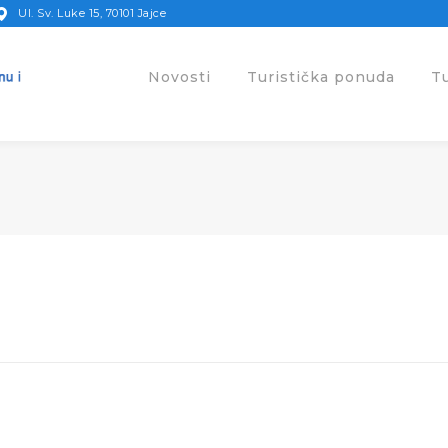
Ul. Sv. Luke 15, 70101 Jajce
Novosti
Turistička ponuda
T