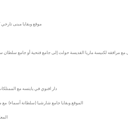
3. موقع وبقايا مبنى تارخ
7. دار افنوي في يايتسه مع الممتل
8. الموقع وبقايا جامع شارشيا (سلطانة أسماء) مع
9. ال