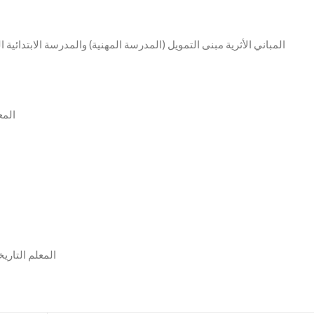
20. المباني الأثرية مبنى التمويل (المدرسة المهنية) والمدرسة الابتدا
22. 
26. المعلم ال