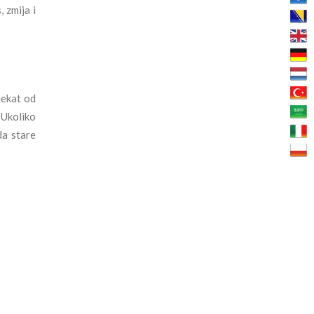
 zmija i
jekat od
 Ukoliko
da stare