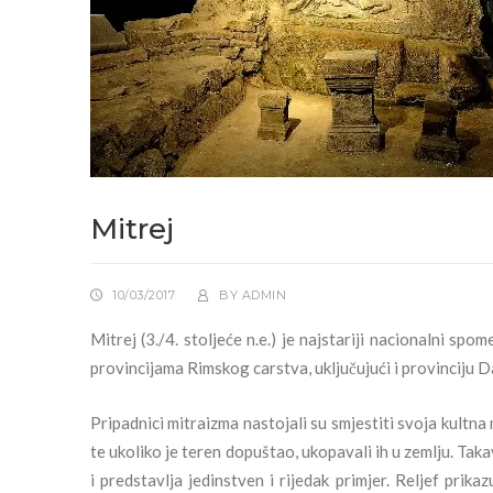
Mitrej
10/03/2017
BY
ADMIN
Mitrej (3./4. stoljeće n.e.) je najstariji nacionalni sp
provincijama Rimskog carstva, uključujući i provinciju D
Pripadnici mitraizma nastojali su smjestiti svoja kultna 
te ukoliko je teren dopuštao, ukopavali ih u zemlju. Takav 
i predstavlja jedinstven i rijedak primjer. Reljef prik