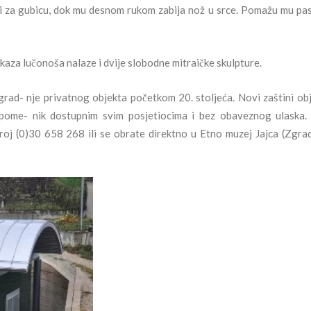
ži za gubicu, dok mu desnom rukom zabija nož u srce. Pomažu mu pas,
ikaza lučonoša nalaze i dvije slobodne mitraičke skulpture.
grad- nje privatnog objekta početkom 20. stoljeća. Novi zaštini ob
spome- nik dostupnim svim posjetiocima i bez obaveznog ulaska.
broj (0)30 658 268 ili se obrate direktno u Etno muzej Jajca (Zgra