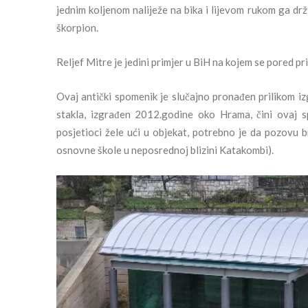
jednim koljenom naliježe na bika i lijevom rukom ga dr
škorpion.
Reljef Mitre je jedini primjer u BiH na kojem se pored pr
Ovaj antički spomenik je slučajno pronađen prilikom iz
stakla, izgrađen 2012.godine oko Hrama, čini ovaj 
posjetioci žele ući u objekat, potrebno je da pozovu 
osnovne škole u neposrednoj blizini Katakombi).