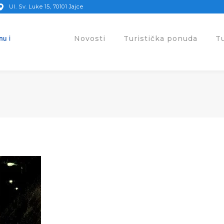
Ul. Sv. Luke 15, 70101 Jajce
Novosti
Turistička ponuda
T