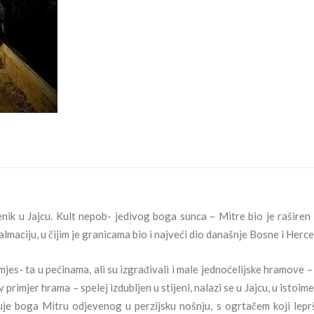
omenik u Jajcu. Kult nepob- jedivog boga sunca – Mitre bio je raširen
almaciju, u čijim je granicama bio i najveći dio današnje Bosne i Herc
mjes- ta u pećinama, ali su izgrađivali i male jednoćelijske hramove –
primjer hrama – spelej izdubljen u stijeni, nalazi se u Jajcu, u istoime
azuje boga Mitru odjevenog u perzijsku nošnju, s ogrtačem koji lepr