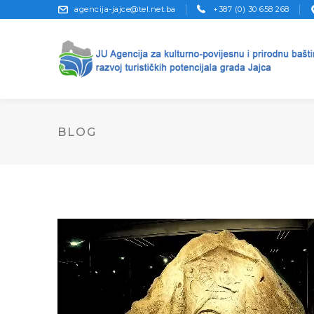
agencija-jajce@tel.net.ba
+387 (0) 30 658 268
BLOG