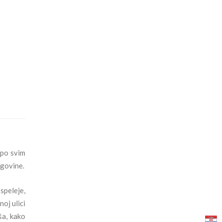
 po svim
egovine.
 speleje,
noj ulici
ša, kako