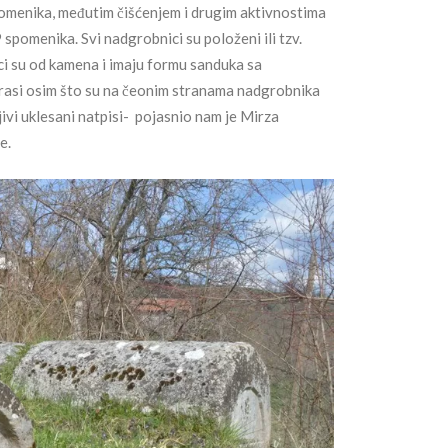
spomenika, međutim čišćenjem i drugim aktivnostima
 spomenika. Svi nadgrobnici su položeni ili tzv.
ci su od kamena i imaju formu sanduka sa
rasi osim što su na čeonim stranama nadgrobnika
ivi uklesani natpisi- pojasnio nam je Mirza
e.