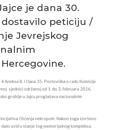
Jajce je dana 30.
dostavilo peticiju /
nje Jevrejskog
ionalnim
Hercegovine.
4 Aneksa 8. i člana 35. Poslovnika o radu Komisije
noj sjednici održanoj od 1. do 3. februara 2016.
ejsko groblje u Jajcu proglašava nacionalnim
 incijativa čišćenja nekropole. Nakon toga izvršeno
e dalo uvid u stanje tog memorijalnog kompleksa.