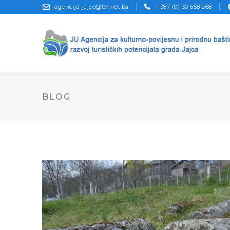
agencija-jajce@tel.net.ba
+387 (0) 30 658 268
BLOG