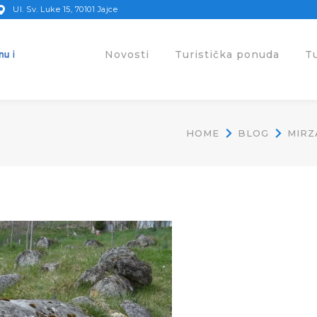
Ul. Sv. Luke 15, 70101 Jajce
Novosti
Turistička ponuda
T
HOME
BLOG
MIRZ