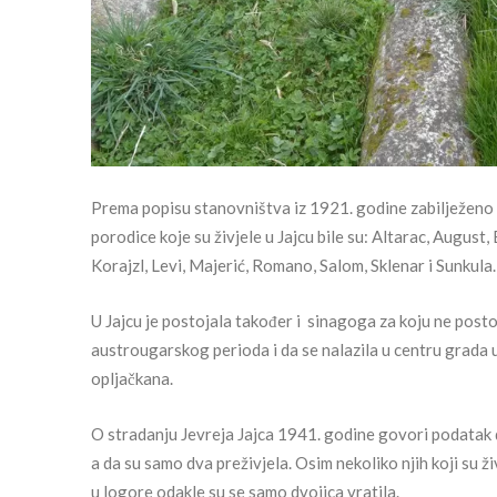
Prema popisu stanovništva iz 1921. godine zabilježeno j
porodice koje su živjele u Jajcu bile su: Altarac, August
Korajzl, Levi, Majerić, Romano, Salom, Sklenar i Sunkula.
U Jajcu je postojala također i sinagoga za koju ne postoje
austrougarskog perioda i da se nalazila u centru grada u 
opljačkana.
O stradanju Jevreja Jajca 1941. godine govori podatak da
a da su samo dva preživjela. Osim nekoliko njih koji su ž
u logore odakle su se samo dvojica vratila.