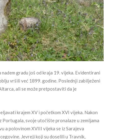
u nađem gradu još od kraja 19. vijeka. Evidentirani
blju vršili već 1899. godine. Poslednji zabilježeni
tarca, ali se može pretpostaviti da je
eljavati krajem XV i početkom XVI vijeka. Nakon
iz Portugala, svoje utočište pronalaze u zemljama
vu a polovinom XVIII vijeka se iz Sarajeva
govine. Jevreji koji su doselili u Travnik,