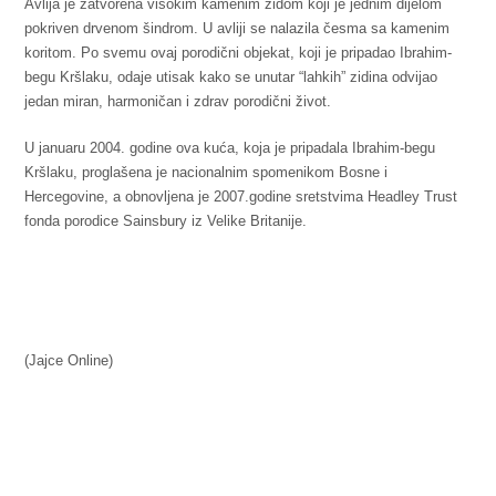
Avlija je zatvorena visokim kamenim zidom koji je jednim dijelom
pokriven drvenom šindrom. U avliji se nalazila česma sa kamenim
koritom. Po svemu ovaj porodični objekat, koji je pripadao Ibrahim-
begu Kršlaku, odaje utisak kako se unutar “lahkih” zidina odvijao
jedan miran, harmoničan i zdrav porodični život.
U januaru 2004. godine ova kuća, koja je pripadala Ibrahim-begu
Kršlaku, proglašena je nacionalnim spomenikom Bosne i
Hercegovine, a obnovljena je 2007.godine sretstvima Headley Trust
fonda porodice Sainsbury iz Velike Britanije.
(Jajce Online)