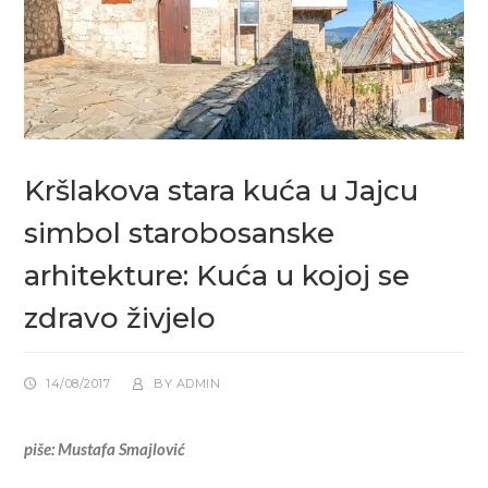
Kršlakova stara kuća u Jajcu
simbol starobosanske
arhitekture: Kuća u kojoj se
zdravo živjelo
14/08/2017
BY
ADMIN
piše: Mustafa Smajlović