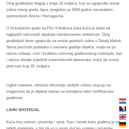
Ovaj graditeljski dragulj s kraja 18.stoljeća, koji se ugnijezdio unutar
zidina starog grada Jajca, proglašen je 2004.godine nacionalnim
spomenikom Bosne i Hercegovine.
U historijskom gradu na Plivi Kršlakova stara kuća je jedan od
najljepših sačuvanih objekata starobosanske arhitekture. Ovaj
graditeljski biser ugnijezdio se unutar gradskih zidina u Donjoj Mahali.
Nema preciznih podataka o vremenu gradnje objekta, mada se po
načinu zidanja, vrsti i kvalitetu vezivnog građevinskog materijala, kao
i načinu obrade pojedinih konstruktivnih elemenata, može da svrsta
pred sam kraj 18. stoljeća.
Izgled suterena, odnosno dimenzije spoljnih zidova ukazuju na
mogućnost da je objekat nastao na temeljima neke fortifikacione
građevine.
LAHKI MATERIJAL
Kuća ima suteren, prizemlje i sprat. Kao i ostale kuće građena je od
lahkih materijala, s tim da su u ovom slučaju suteren i prizemlje