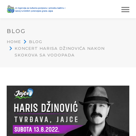
BLOG
HOME
BLOG
KONCERT HARISA DŽINOVIĆA NAKON
SKOKOVA SA VODOPADA