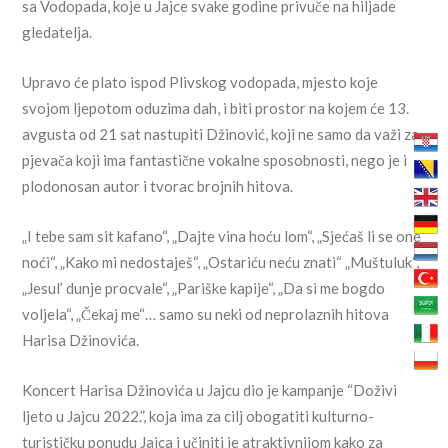
sa Vodopada, koje u Jajce svake godine privuče na hiljade
gledatelja.
Upravo će plato ispod Plivskog vodopada, mjesto koje
svojom ljepotom oduzima dah, i biti prostor na kojem će 13.
avgusta od 21 sat nastupiti Džinović, koji ne samo da važi za
pjevača koji ima fantastične vokalne sposobnosti, nego je i
plodonosan autor i tvorac brojnih hitova.
„I tebe sam sit kafano“, „Dajte vina hoću lom“, „Sjećaš li se one
noći“, „Kako mi nedostaješ“, „Ostariću neću znati“ „Muštuluk“,
„Jesul’ dunje procvale“, „Pariške kapije“, „Da si me bogdo
voljela“, „Čekaj me“… samo su neki od neprolaznih hitova
Harisa Džinovića.
Koncert Harisa Džinovića u Jajcu dio je kampanje “Doživi
ljeto u Jajcu 2022.”, koja ima za cilj obogatiti kulturno-
turističku ponudu Jajca i učiniti je atraktivnijom kako za