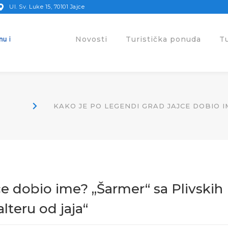
Ul. Sv. Luke 15, 70101 Jajce
Novosti
Turistička ponuda
T
KAKO JE PO LEGENDI GRAD JAJCE DOBIO 
ce dobio ime? „Šarmer“ sa Plivskih
teru od jaja“