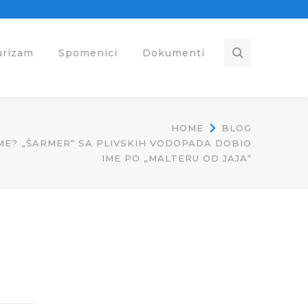
urizam
Spomenici
Dokumenti
HOME
BLOG
IME? „ŠARMER“ SA PLIVSKIH VODOPADA DOBIO
IME PO „MALTERU OD JAJA“