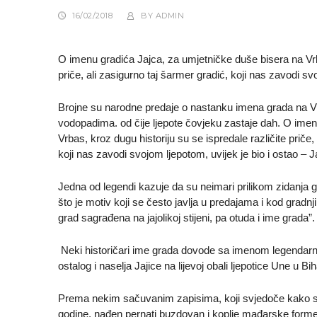
16/02/2018
BY
ADMIN
O imenu gradića Jajca, za umjetničke duše bisera na Vrba
priče, ali zasigurno taj šarmer gradić, koji nas zavodi svo
Brojne su narodne predaje o nastanku imena grada na V
vodopadima. od čije ljepote čovjeku zastaje dah. O imen
Vrbas, kroz dugu historiju su se ispredale različite priče,
koji nas zavodi svojom ljepotom, uvijek je bio i ostao – J
Jedna od legendi kazuje da su neimari prilikom zidanja gra
što je motiv koji se često javlja u predajama i kod gradnj
grad sagrađena na jajolikoj stijeni, pa otuda i ime grada”.
Neki historičari ime grada dovode sa imenom legendarn
ostalog i naselja Jajice na lijevoj obali ljepotice Une u B
Prema nekim sačuvanim zapisima, koji svjedoče kako su 
godine, nađen pernati buzdovan i koplje mađarske forme.