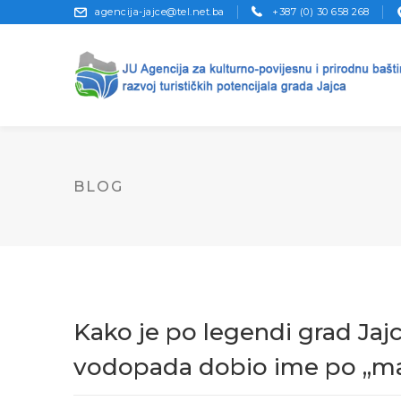
agencija-jajce@tel.net.ba
+387 (0) 30 658 268
BLOG
Kako je po legendi grad Jaj
vodopada dobio ime po „mal