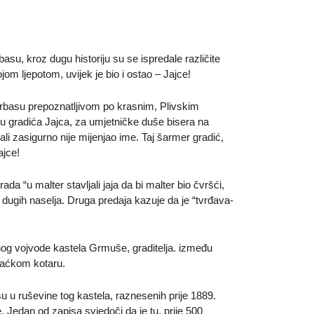
su, kroz dugu historiju su se ispredale različite
jom ljepotom, uvijek je bio i ostao – Jajce!
rbasu prepoznatljivom po krasnim, Plivskim
u gradića Jajca, za umjetničke duše bisera na
 ali zasigurno nije mijenjao ime. Taj šarmer gradić,
ajce!
da “u malter stavljali jaja da bi malter bio čvršći,
i dugih naselja. Druga predaja kazuje da je “tvrđava-
og vojvode kastela Grmuše, graditelja. između
ihaćkom kotaru.
u ruševine tog kastela, raznesenih prije 1889.
 Jedan od zapisa svjedoči da je tu, prije 500