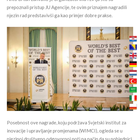
prepoznali pristup JU Agencije, te ovim priznajem nagradili
njezin rad predstavivši ga kao primjer dobre prakse.
Posebnost ove nagrade, koju podržava Svjetski institut za
inovacije i upravljanje promjenama (WIMCI), ogleda se u
njezinoj društveno odgovornoj noti na način da su pobjednici