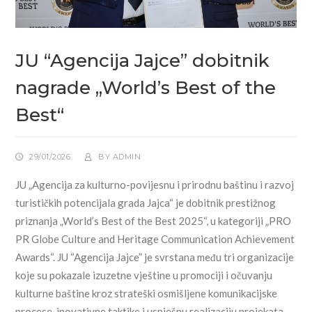
JU “Agencija Jajce” dobitnik
nagrade „World’s Best of the
Best“
29/01/2026
BY
ADMIN
JU „Agencija za kulturno-povijesnu i prirodnu baštinu i razvoj
turističkih potencijala grada Jajca“ je dobitnik prestižnog
priznanja „World’s Best of the Best 2025“, u kategoriji „PRO
PR Globe Culture and Heritage Communication Achievement
Awards“. JU “Agencija Jajce” je svrstana među tri organizacije
koje su pokazale izuzetne vještine u promociji i očuvanju
kulturne baštine kroz strateški osmišljene komunikacijske
procese, inovativne taktike i uspješnu realizaciju projekata.