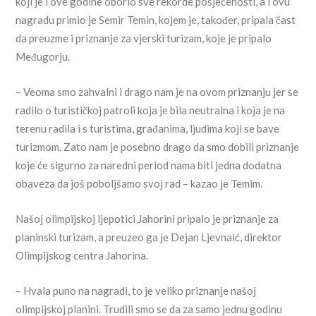
koji je i ove godine oborio sve rekorde posjećenosti, a i ovu
nagradu primio je Semir Temin, kojem je, također, pripala čast
da preuzme i priznanje za vjerski turizam, koje je pripalo
Međugorju.
– Veoma smo zahvalni i drago nam je na ovom priznanju jer se
radilo o turističkoj patroli koja je bila neutralna i koja je na
terenu radila i s turistima, građanima, ljudima koji se bave
turizmom. Zato nam je posebno drago da smo dobili priznanje
koje će sigurno za naredni period nama biti jedna dodatna
obaveza da još poboljšamo svoj rad – kazao je Temim.
Našoj olimpijskoj ljepotici Jahorini pripalo je priznanje za
planinski turizam, a preuzeo ga je Dejan Ljevnaić, direktor
Olimpijskog centra Jahorina.
– Hvala puno na nagradi, to je veliko priznanje našoj
olimpijskoj planini. Trudili smo se da za samo jednu godinu