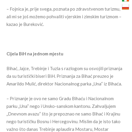
– Fojnica je, prije svega, poznata po zdravstvenom turizmu,
ali mi se još možemo pohvaliti vjerskim i zimskim turizmom –
kazao je Bureković.
Cijela BiH na jednom mjestu
Bihać, Jajce, Trebinje i Tuzla s razlogom su osvojili priznanja
da su turistički biseri BiH. Priznanja za Bihać preuzeo je
Amarildo Mulić, direktor Nacionalnog parka „Una“ iz Bihaća.
– Priznanje je ovo ne samo Gradu Bihaću i Nacionalnom
parku „Una“ nego i Unsko-sanskom kantonu. Zahvaljujem
„Dnevnom avazu“ što je prepoznao ne samo Bihać i Krajinu
nego turističku Bosnu i Hercegovinu. Mislim da je isto tako
važno što danas Trebinje aplaudira Mostaru, Mostar