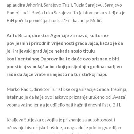
aplaudira Jahorini, Sarajevo Tuzli, Tuzla Sarajevu, Sarajevo
Banjoj Luci i Banja Luka Sarajevu. To je bitan pokazatelj da je
BiH počela promišljati turistički – kazao je Mulić.
Anto Brtan, direktor Agencije za razvoj kulturno-
povijesnih i prirodnih vrijednosti grada Jajca, kazao je da
je Kraljevski grad Jajce nekada nosio titulu
kontinentalnog Dubrovnika te da će ovo priznanje biti
podsticaj svim Jajčanima koji posljednjih godina marljivo
rade da Jajce vrate na mjesto na turističkoj mapi.
Marko Radić, direktor Turističke organizacije Grada Trebinja,
istaknuo je da im je ovo laskavo priznanje uručeno od „Avaza“
veoma važno jer ga je udijelio najtiražniji dnevni list u BiH.
Kraljeva Sutjeska osvojila je priznanje za autohtonost i
očuvanje historijske baštine, a nagradu je primio gvardijan