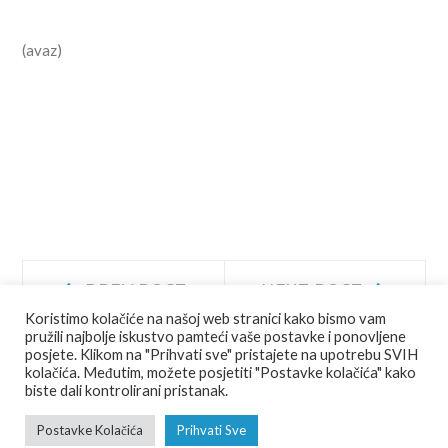
(avaz)
Navigacija
Prev
Next
PREV POST
NEXT POST
post:
post:
Koristimo kolačiće na našoj web stranici kako bismo vam
objava
pružili najbolje iskustvo pamteći vaše postavke i ponovljene
posjete. Klikom na "Prihvati sve" pristajete na upotrebu SVIH
kolačića. Međutim, možete posjetiti "Postavke kolačića" kako
biste dali kontrolirani pristanak.
© COPYRIGHT
JU AGENCIJA JAJCE
ALL RIGHTS RESERVED.
Postavke Kolačića
Prihvati Sve
FOTO
VIDEO
RAZGLEDNICE
PDF VODIĆ