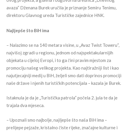
avaza“ Dženana Burek uručila je priznanje Semiru Tenimu,
direktoru Glavnog ureda Turističke zajednice HNK.
Najljepše što BiH ima
– Nalazimo se na 140 metara visine, u „Avaz Twist Toweru“,
najvišoj zgradi u regionu, jednom od najspektakularnijih
objekata u cijeloj Evropi, i to ga čini pravim mjestom za
promociju našeg velikog projekta. Kao najtiražniji list i kao
najutjecajniji medij u BiH, željeli smo dati doprinos promociji
naše države i njenih turističkih potencijala – kazala je Burek.
Istaknula je da je „Turistička patrola“ počela 2. jula te da je
trajala dva mjeseca.
– Upoznali smo najbolje, najljepše što naša BiH ima –
prelijepe pejzaže, kristalno čiste rijeke, značajne kulturne i