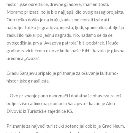
historijske odrednice, drevne gradove, znamenitosti.
Moramo priznati, to je bio najljepši dio ovog našeg projekta.
Ono teško došlo je na kraju, kada smo morali izabrati
najbolje. Toliko je gradova, mjesta, ljudi, spomenika, obilježja
zaslužilo makar po jednu nagradu. No, nadamo se da će
ovogodišnja, prva „Avazova patrola“ biti podstrek. I iduće
godine zavirit ćemo u nove kutke naše BiH – kazala je glavna
urednica „Avaza“.
Gradu Sarajevu pripalo je priznanje za očuvanje kulturno-
historijskog naslijeđa.
– Ovo priznanje puno nam znači i dodatna je obaveza za još
bolje i više radimo na promociji Sarajeva – kazao je Alen
Divović iz Turističke zajednice KS.
Priznanje za najveći turistički potencijal dobio je Grad Neum,