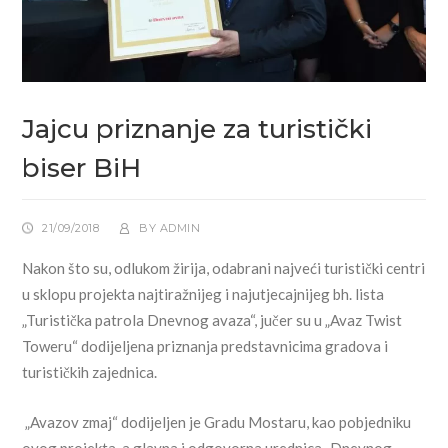
Jajcu priznanje za turistički
biser BiH
21/09/2018
BY
ADMIN
Nakon što su, odlukom žirija, odabrani najveći turistički centri
u sklopu projekta najtiražnijeg i najutjecajnijeg bh. lista
„Turistička patrola Dnevnog avaza“, jučer su u „Avaz Twist
Toweru“ dodijeljena priznanja predstavnicima gradova i
turističkih zajednica.
„Avazov zmaj“ dodijeljen je Gradu Mostaru, kao pobjedniku
ovog projekta, a glavna i odgovorna urednica „Dnevnog