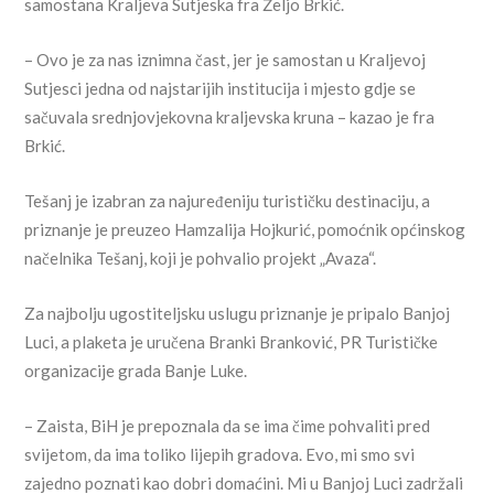
samostana Kraljeva Sutjeska fra Željo Brkić.
– Ovo je za nas iznimna čast, jer je samostan u Kraljevoj
Sutjesci jedna od najstarijih institucija i mjesto gdje se
sačuvala srednjovjekovna kraljevska kruna – kazao je fra
Brkić.
Tešanj je izabran za najuređeniju turističku destinaciju, a
priznanje je preuzeo Hamzalija Hojkurić, pomoćnik općinskog
načelnika Tešanj, koji je pohvalio projekt „Avaza“.
Za najbolju ugostiteljsku uslugu priznanje je pripalo Banjoj
Luci, a plaketa je uručena Branki Branković, PR Turističke
organizacije grada Banje Luke.
– Zaista, BiH je prepoznala da se ima čime pohvaliti pred
svijetom, da ima toliko lijepih gradova. Evo, mi smo svi
zajedno poznati kao dobri domaćini. Mi u Banjoj Luci zadržali