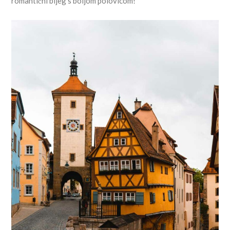
romantični bijeg s boljom polovicom!