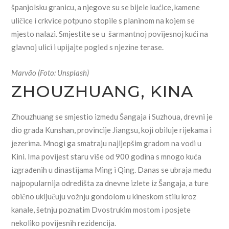
španjolsku granicu, a njegove su se bijele kućice, kamene
uličice i crkvice potpuno stopile s planinom na kojem se
mjesto nalazi. Smjestite se u šarmantnoj povijesnoj kući na
glavnoj ulici i upijajte pogled s njezine terase.
Marvão (Foto: Unsplash)
ZHOUZHUANG, KINA
Zhouzhuang se smjestio između Šangaja i Suzhoua, drevni je
dio grada Kunshan, provincije Jiangsu, koji obiluje rijekama i
jezerima. Mnogi ga smatraju najljepšim gradom na vodi u
Kini. Ima povijest staru više od 900 godina s mnogo kuća
izgrađenih u dinastijama Ming i Qing. Danas se ubraja među
najpopularnija odredišta za dnevne izlete iz Šangaja, a ture
obično uključuju vožnju gondolom u kineskom stilu kroz
kanale, šetnju poznatim Dvostrukim mostom i posjete
nekoliko povijesnih rezidencija.