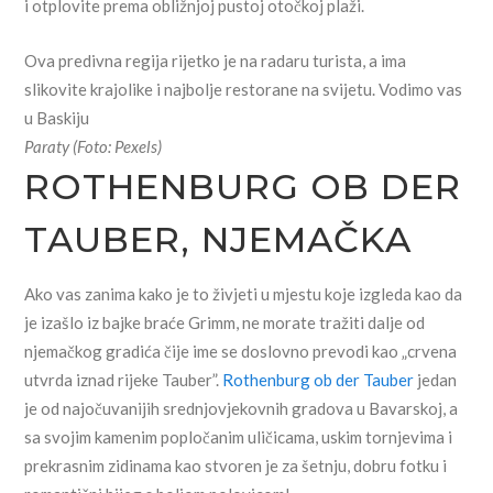
i otplovite prema obližnjoj pustoj otočkoj plaži.
Ova predivna regija rijetko je na radaru turista, a ima
slikovite krajolike i najbolje restorane na svijetu. Vodimo vas
u Baskiju
Paraty (Foto: Pexels)
ROTHENBURG OB DER
TAUBER, NJEMAČKA
Ako vas zanima kako je to živjeti u mjestu koje izgleda kao da
je izašlo iz bajke braće Grimm, ne morate tražiti dalje od
njemačkog gradića čije ime se doslovno prevodi kao „crvena
utvrda iznad rijeke Tauber”.
Rothenburg ob der Tauber
jedan
je od najočuvanijih srednjovjekovnih gradova u Bavarskoj, a
sa svojim kamenim popločanim uličicama, uskim tornjevima i
prekrasnim zidinama kao stvoren je za šetnju, dobru fotku i