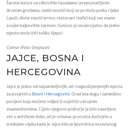
Šarene kućice sa slikovitim fasadama i prepoznatljivim
drvenim gredama, slatki mostići koji se protežu preko rijeke
Lauch, divne slastičarnice, restorani i kafići koji vas mame
svojim bajkovitim šarmom. Gotovo je nevjerojatno da jedno
mjesto može biti toliko lijepo!
Colmar (Foto: Unsplash)
JAJCE, BOSNA I
HERCEGOVINA
Jajce je jedno od najzanimljivijih, ali i najpodcjenjenijih mjesta
za posjetiti u
Bosni i Hercegovini
. Grad ima dugu i zanimljivu
povijest koju možete vidjeti (i osjetiti) u brojnim
znamenitostima. Cijelo njegovo područje je bilo naseljeno
već u antičkom dobu, ali je vrhunac procvata doživjelo u
srednjem vijeku kada je Jajce bilo prijestolnica nezavisnog