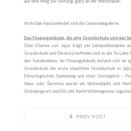
auf dem Weg zur Festung, ganz an der Westmauer.
Im Kršlak Haus befindet sich die Gemeindegalerie.
Das Finanzgebäude, die alte Grundschule und das S
Dem Charme von Jajce tr
ägt ein Gebäudekomplex aus
Grundschule und
Šarenica
befinden sich in der Sv.Luk
den Katakomben. Im Finanzgebäude befand sich im sp
Grundschule die erste staatliche Grundschule in Jaj
Ethnologischen Sammlung und einer
Geologisch – Pe
Haus oder Šarenica wurde als Wohnobjekt und Herb
Gründungsort und Sitz der Nachrichtenagentur Jugosl
Navigacija
Prev
PREV POST
post:
objava