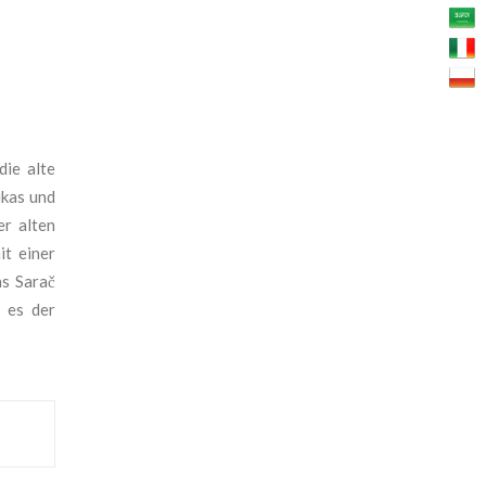
die alte
ukas und
er alten
it einer
s Sarač
 es der