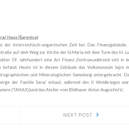
arač Haus
(
Šarenica)
 der österreichisch-ungarnischen Zeit bei. Das Finanzgebäude, 
e Straße auf dem Weg zur
Kirche der hl.Maria mit dem
Turm des hl. L
äten 19. Jahrhundert eine Art Finanz Zentrum,während sich in d
ce befand. Heute ist in diesem Gebäude das Volksmuseum Jajce m
trographischen und Mineralogischen Sammlung untergebracht. Da
erge der Familie Sarač erbaut, w
ährend des II Weldkrieges war
awiens (TANJUG)und das Atelier vom Bildhauer Antun Augustin
čić.
Next
NEXT POST
post: