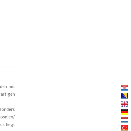
uden mit
gartigen
esonders
bosnien/
us liegt