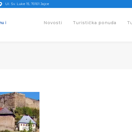
Ul. Sv. Luke 15, 70101 Jajce
Novosti
Turistička ponuda
T