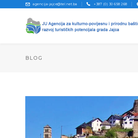
agencija-jajce@tel.net.ba
+387 (0) 30 658 268
BLOG