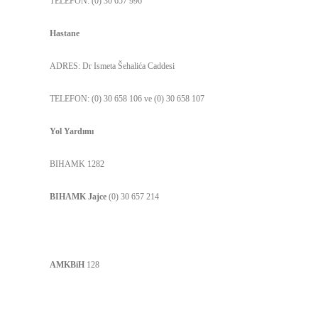
TELEFON: (0) 30 657 996
Hastane
ADRES: Dr Ismeta Šehalića Caddesi
TELEFON: (0) 30 658 106 ve (0) 30 658 107
Yol Yardımı
BIHAMK 1282
BIHAMK Jajce
(0) 30 657 214
AMKBiH
128