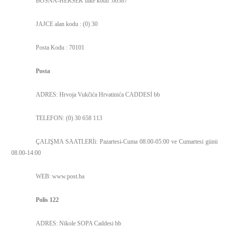
BOSNA-HERSEK ülke kodu :00387
JAJCE alan kodu : (0) 30
Posta Kodu : 70101
Posta
ADRES: Hrvoja Vukčića Hrvatinića CADDESİ bb
TELEFON: (0) 30 658 113
ÇALIŞMA SAATLERİi: Pazartesi-Cuma 08.00-05:00 ve Cumartesi günü
08.00-14:00
WEB: www.post.ba
Polis 122
ADRES: Nikole SOPA Caddesi bb