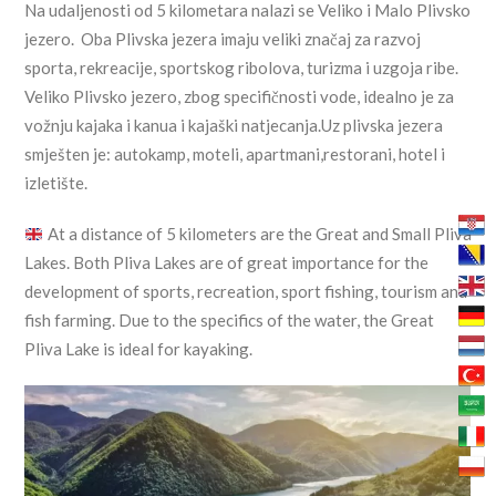
Na udaljenosti od 5 kilometara nalazi se Veliko i Malo Plivsko
jezero. Oba Plivska jezera imaju veliki značaj za razvoj
sporta, rekreacije, sportskog ribolova, turizma i uzgoja ribe.
Veliko Plivsko jezero, zbog specifičnosti vode, idealno je za
vožnju kajaka i kanua i kajaški natjecanja.Uz plivska jezera
smješten je: autokamp, moteli, apartmani,restorani, hotel i
izletište.
At a distance of 5 kilometers are the Great and Small Pliva
Lakes. Both Pliva Lakes are of great importance for the
development of sports, recreation, sport fishing, tourism and
fish farming. Due to the specifics of the water, the Great
Pliva Lake is ideal for kayaking.