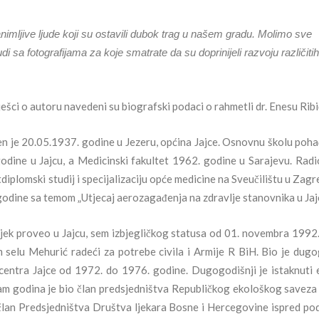
ljive ljude koji su ostavili dubok trag u našem gradu. Molimo sve
judi sa fotografijama za koje smatrate da su doprinijeli razvoju različitih
lješci o autoru navedeni su biografski podaci o rahmetli dr. Enesu Ribi
en je 20.05.1937. godine u Jezeru, općina Jajce. Osnovnu školu poha
godine u Jajcu, a Medicinski fakultet 1962. godine u Sarajevu. Radi
diplomski studij i specijalizaciju opće medicine na Sveučilištu u Zagr
odine sa temom „Utjecaj aerozagađenja na zdravlje stanovnika u Jaj
i vijek proveo u Jajcu, sem izbjegličkog statusa od 01. novembra 1992
selu Mehurić radeći za potrebe civila i Armije R BiH. Bio je dugo
centra Jajce od 1972. do 1976. godine. Dugogodišnji je istaknuti 
sam godina je bio član predsjedništva Republičkog ekološkog saveza
član Predsjedništva Društva ljekara Bosne i Hercegovine ispred po