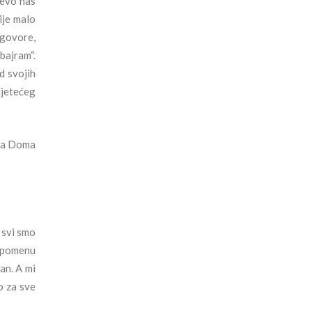
 evo nas
ije malo
 govore,
bajram“.
d svojih
ijetećeg
ica Doma
 svi smo
uspomenu
an. A mi
o za sve