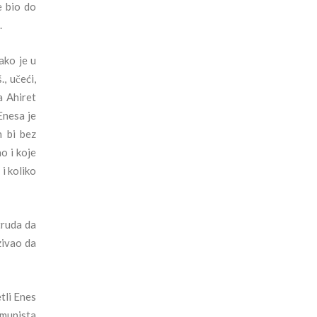
e bio do
.
ako je u
, učeći,
a Ahiret
Enesa je
n bi bez
o i koje
 i koliko
truda da
zivao da
tli Enes
omunista