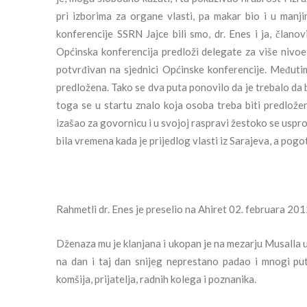
pri izborima za organe vlasti, pa makar bio i u manj
konferencije SSRN Jajce bili smo, dr. Enes i ja, članov
Općinska konferencija predloži delegate za više nivoe
potvrđivan na sjednici Općinske konferencije. Međutim,
predložena. Tako se dva puta ponovilo da je trebalo da
toga se u startu znalo koja osoba treba biti predložen
izašao za govornicu i u svojoj raspravi žestoko se uspro
bila vremena kada je prijedlog vlasti iz Sarajeva, a pogo
Rahmetli dr. Enes je preselio na Ahiret 02. februara 2012
Dženaza mu je klanjana i ukopan je na mezarju Musalla 
na dan i taj dan snijeg neprestano padao i mnogi pute
komšija, prijatelja, radnih kolega i poznanika.