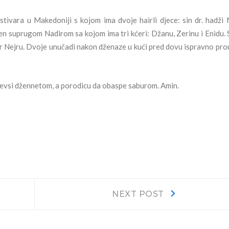
ivara u Makedoniji s kojom ima dvoje hairli djece: sin dr. hadži 
njen suprugom Nadirom sa kojom ima tri kćeri:
Džanu, Zerinu i Enidu.
S
 Nejru.
Dvoje unučadi nakon dženaze u kući pred dovu ispravno pro
evsi džennetom, a porodicu da obaspe saburom. Amin.
Next
NEXT POST
post: