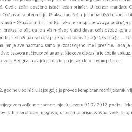
ini. Ovdje želim posebno istaći jedan primjer. U jednom mandatu 
i Općinske konferencije. Praksa tadašnjih jednopartijskih izbora bi
 vlasti – Skupštinu BiH i SFRJ. Tako je za općine ovoga područja p
 praksa je bila da je s viših nivoa vlasti davat opis osobe koja tr
 bude predložena osoba: srpske nacionalnosti, da je žena, da je…… N
a, jer je sve nacrtano samo je izostavljeno ime i prezime. Tada je 
tivio takvom načinu predlaganja. Njegova diskusija je dobila aplauz, a
tovo iz Beograda uvijek prolazio, pa je tako bilo i ovom prilikom.
. godine u bolnici u Jajcu gdje je proveo kompletan radni ljekarski vij
u njegovom voljenom rodnom mjestu Jezeru 04.02.2012. godine. Iako 
vi bili neprohodni, njegovoj dženazi je prisustvovao veliki broj 