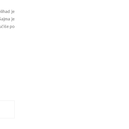
Nihad je
ajma je
učiše po