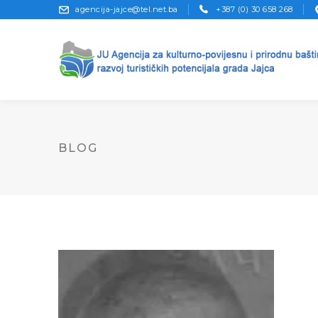
agencija-jajce@tel.net.ba
+387 (0) 30 658 268
BLOG