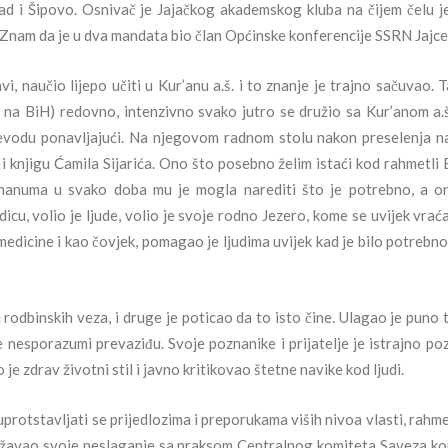
ad i Šipovo. Osnivač je Jajačkog akademskog kluba na čijem čelu j
n. Znam da je u dva mandata bio član Općinske konferencije SSRN Jajce
i, naučio lijepo učiti u Kur’anu a.š. i to znanje je trajno sačuvao. T
 na BiH) redovno, intenzivno svako jutro se družio sa Kur’anom a.š.
 prevodu ponavljajući. Na njegovom radnom stolu nakon preselenja n
 knjigu Ćamila Sijarića. Ono što posebno želim istaći kod rahmetli 
hanuma u svako doba mu je mogla narediti što je potrebno, a o
cu, volio je ljude, volio je svoje rodno Jezero, kome se uvijek vraća
e medicine i kao čovjek, pomagao je ljudima uvijek kad je bilo potrebno
u rodbinskih veza, i druge je poticao da to isto čine. Ulagao je puno 
 nesporazumi prevaziđu. Svoje poznanike i prijatelje je istrajno po
je zdrav životni stil i javno kritikovao štetne navike kod ljudi.
uprotstavljati se prijedlozima i preporukama viših nivoa vlasti, rahme
zražavao svoje neslaganje sa praksom Centralnog komiteta Saveza k