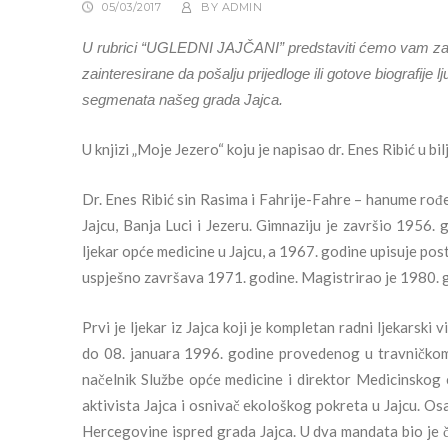
05/03/2017
BY
ADMIN
U rubrici “UGLEDNI JAJČANI” predstaviti ćemo vam zanim
zainteresirane da pošalju prijedloge ili gotove biografije l
segmenata našeg grada Jajca.
U knjizi „Moje Jezero“ koju je napisao dr. Enes Ribić u bi
Dr. Enes Ribić sin Rasima i Fahrije-Fahre – hanume rođ
Jajcu, Banja Luci i Jezeru. Gimnaziju je završio 1956. 
ljekar opće medicine u Jajcu, a 1967. godine upisuje post
uspješno završava 1971. godine. Magistrirao je 1980. g
Prvi je ljekar iz Jajca koji je kompletan radni ljekarsk
do 08. januara 1996. godine provedenog u travničkom 
načelnik Službe opće medicine i direktor Medicinskog 
aktivista Jajca i osnivač ekološkog pokreta u Jajcu. O
Hercegovine ispred grada Jajca. U dva mandata bio je 