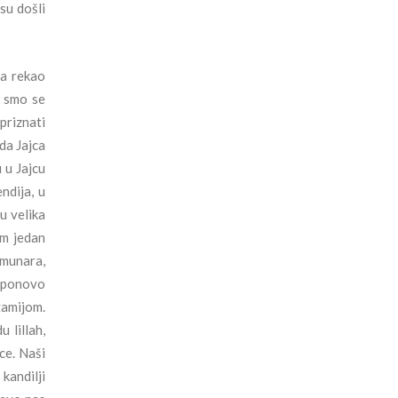
su došli
sa rekao
o smo se
priznati
ada Jajca
 u Jajcu
ndija, u
u velika
im jedan
 munara,
i ponovo
žamijom.
 lillah,
ce. Naši
kandilji