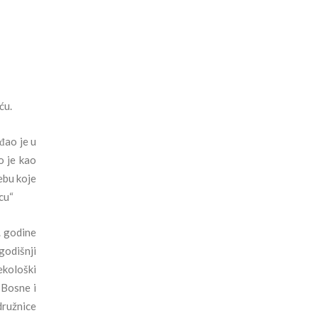
ću.
đao je u
o je kao
ebu koje
cu“
. godine
godišnji
ekološki
 Bosne i
družnice