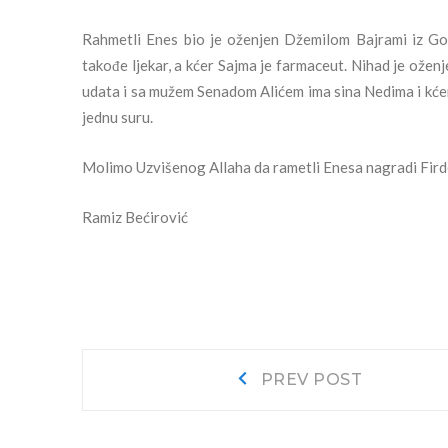
Rahmetli Enes bio je oženjen Džemilom Bajrami iz Gost
takođe ljekar, a kćer Sajma je farmaceut. Nihad je ože
udata i sa mužem
Senadom Alićem ima sina Nedima i kćer
jednu suru.
Molimo Uzvišenog Allaha da rametli Enesa nagradi Fird
Ramiz Bećirović
Navigacija
Prev
PREV POST
post:
objava