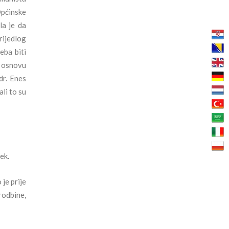
Općinske
la je da
rijedlog
eba biti
a osnovu
dr. Enes
li to su
ek.
je prije
rodbine,