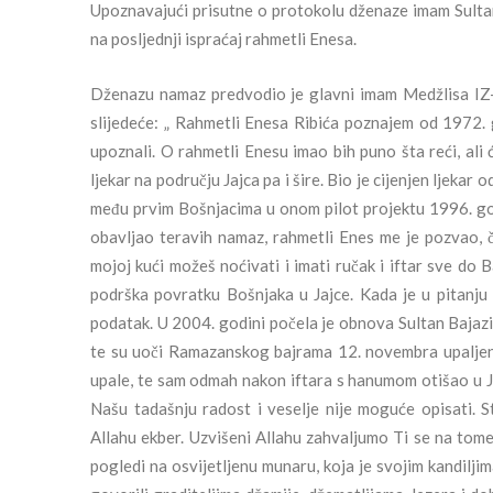
Upoznavajući prisutne o protokolu dženaze imam Sultan 
na posljednji ispraćaj rahmetli Enesa.
Dženazu namaz predvodio je glavni imam Medžlisa IZ-e 
slijedeće: „ Rahmetli Enesa Ribića poznajem od 1972. go
upoznali. O rahmetli Enesu imao bih puno šta reći, ali ć
ljekar na području Jajca pa i šire. Bio je cijenjen ljekar 
među prvim Bošnjacima u onom pilot projektu 1996. go
obavljao teravih namaz, rahmetli Enes me je pozvao, 
mojoj kući možeš noćivati i imati ručak i iftar sve do 
podrška povratku Bošnjaka u Jajce. Kada je u pitanju
podatak. U 2004. godini počela je obnova Sultan Bajazi
te su uoči Ramazanskog bajrama 12. novembra upaljeni 
upale, te sam odmah nakon iftara s hanumom otišao u Je
Našu tadašnju radost i veselje nije moguće opisati. Sti
Allahu ekber. Uzvišeni Allahu zahvaljumo Ti se na tome
pogledi na osvijetljenu munaru, koja je svojim kandiljim