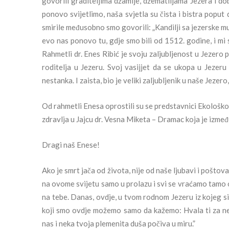
govorili graditeljima džamije, džematlijama Jezera i d
ponovo svijetlimo, naša svjetla su čista i bistra poput 
smirile međusobno smo govorili: „Kandilji sa jezerske mu
evo nas ponovo tu, gdje smo bili od 1512. godine, i mi
Rahmetli dr. Enes Ribić je svoju zaljubljenost u Jezero
roditelja u Jezeru. Svoj vasijjet da se ukopa u Jezer
nestanka. I zaista, bio je veliki zaljubljenik u naše Jezer
Od rahmetli Enesa oprostili su se predstavnici Ekološk
zdravlja u Jajcu dr. Vesna Miketa – Dramac koja je izmeđ
Dragi naš Enese!
Ako je smrt jača od života, nije od naše ljubavi i poštov
na ovome svijetu samo u prolazu i svi se vraćamo tamo 
na tebe. Danas, ovdje, u tvom rodnom Jezeru iz kojeg si
koji smo ovdje možemo samo da kažemo: Hvala ti za neizm
nas i neka tvoja plemenita duša počiva u miru.”