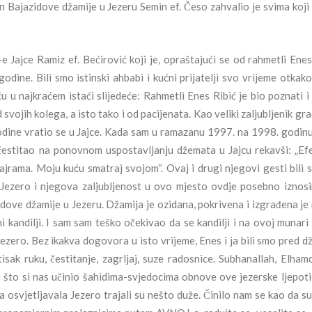
Bajazidove džamije u Jezeru Semin ef. Česo zahvalio je svima koji 
Jajce Ramiz ef. Bećirović koji je, opraštajući se od rahmetli Ene
dine. Bili smo istinski ahbabi i kućni prijatelji svo vrijeme otkak
u u najkraćem istaći slijedeće: Rahmetli Enes Ribić je bio poznati i 
od svojih kolega, a isto tako i od pacijenata. Kao veliki zaljubljenik gr
dine vratio se u Jajce. Kada sam u ramazanu 1997. na 1998. godinu
čestitao na ponovnom uspostavljanju džemata u Jajcu rekavši: „Efe
Bajrama. Moju kuću smatraj svojom“. Ovaj i drugi njegovi gesti bili s
 Jezero i njegova zaljubljenost u ovo mjesto ovdje posebno iznos
dove džamije u Jezeru. Džamija je ozidana, pokrivena i izgrađena je
kandilji. I sam sam teško očekivao da se kandilji i na ovoj munar
zero. Bez ikakva dogovora u isto vrijeme, Enes i ja bili smo pred d
sak ruku, čestitanje, zagrljaj, suze radosnice. Subhanallah, Elhamdu
 što si nas učinio šahidima-svjedocima obnove ove jezerske ljepoti
a osvjetljavala Jezero trajali su nešto duže. Činilo nam se kao da su 