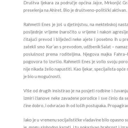
Društva ljekara za područje općina Jajce, Mrkonjić Gr
preselenja na Ahiret. Bio je društveno-politički aktiva
Rahmetli Enes je još u djetinjstvu, na mektebskoj nastav
posljednje vrijeme (naročito u vrijeme i nakon agresije
čitajući prevod i bilježeći neke ajete i posebno ih u
zatekli smo Kur’an s prevodom, udžbenik Salat – namaz i
poslušnost prema roditeljima. Njegova majka Fahra–
pogovora to izvršio. Rahmetli Enes je volio svoju porodi
nije nikada želio napustiti. Kao ljekar, specijalista opć
je bio u mogućnosti.
Više od drugih insistirao je na posjeti rodbine i čuvanj
izmiri članove neke zavađene porodice i sve činio da se
čine dobro, i odvraćao ih od loših postupaka. Propagirao 
Iako je u vremenu socijalističke vladavine bilo opasno s
je, mogu slobodno kazati, i tu pokazivao hrabrost i i