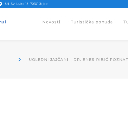
Ul. Sv. Luke 15, 70101 Jajce
Novosti
Turistička ponuda
T
UGLEDNI JAJČANI – DR. ENES RIBIĆ POZNAT