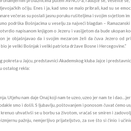
obronamjernim prolaznicima putem AVNOJ-a, radujte se, veselite se,
djevojačkih očiju. Enes i ja, kad smo se malo pribrali, kad su se emoc
nare večeras su poslali jasnu poruku rušiteljima i svojim svjetlom im
 smo podrška Bošnjacima u veselju za najveći blagdan – Ramazanski 
 potvrdio napisanom knjigom o Jezeru i vasijjetom da bude ukopan ko
u on je objašnjavao da i svojim mezarom želi da čuva Jezero od pr
o, bio je veliki Bošnjak i veliki patriota države Bosne i Hercegovine.“
og pokreta u Jajcu, predstavnici Akademskog kluba Jajce i predstavn
u ostalog rekla:
anja. Utjehu nam daje Onaj koji nam te uzeo, uzeo jer nam te i dao…jer
odakle smo i došli. S ljubavlju, poštovanjem i ponosom čuvat ćemo 
 krenuo uhvativši se u borbu sa životom, vraćaš se smiren i zadovolj
jernu pažnju, nemjerljivo prijateljstvo, za sve što si činio i učini