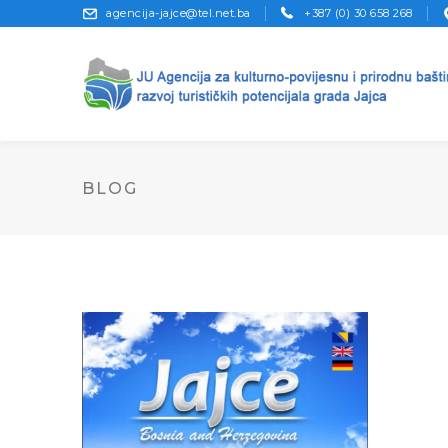
agencija-jajce@tel.net.ba
+387 (0) 30 658 268
BLOG