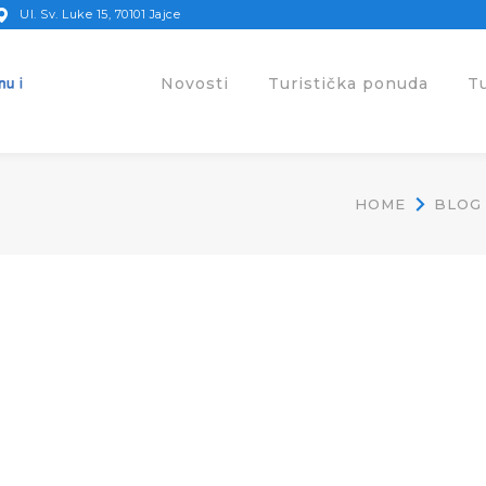
Ul. Sv. Luke 15, 70101 Jajce
Novosti
Turistička ponuda
T
HOME
BLOG