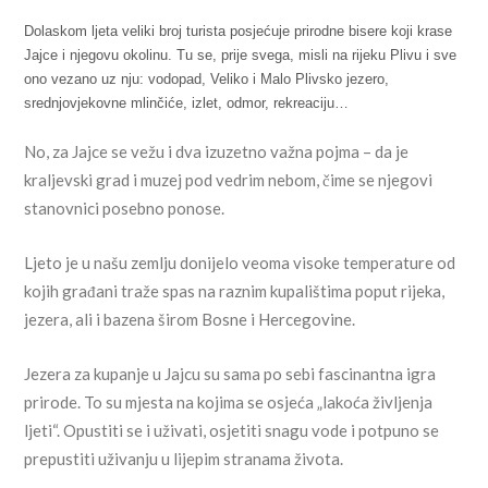
Dolaskom ljeta veliki broj turista posjećuje prirodne bisere koji krase
Jajce i njegovu okolinu. Tu se, prije svega, misli na rijeku Plivu i sve
ono vezano uz nju: vodopad, Veliko i Malo Plivsko jezero,
srednjovjekovne mlinčiće, izlet, odmor, rekreaciju…
No, za Jajce se vežu i dva izuzetno važna pojma – da je
kraljevski grad i muzej pod vedrim nebom, čime se njegovi
stanovnici posebno ponose.
Ljeto je u našu zemlju donijelo veoma visoke temperature od
kojih građani traže spas na raznim kupalištima poput rijeka,
jezera, ali i bazena širom Bosne i Hercegovine.
Jezera za kupanje u Jajcu su sama po sebi fascinantna igra
prirode. To su mjesta na kojima se osjeća „lakoća življenja
ljeti“. Opustiti se i uživati, osjetiti snagu vode i potpuno se
prepustiti uživanju u lijepim stranama života.