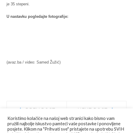
je 35 stepeni.
U nastavku pogledajte fotografije:
(avaz.ba / video: Samed Žužić)
Navigacija
Prev
Next
PREV POST
NEXT POST
post:
post:
Koristimo kolačiće na našoj web stranici kako bismo vam
objava
pružili najbolje iskustvo pamteći vaše postavke i ponovljene
posjete. Klikom na "Prihvati sve" pristajete na upotrebu SVIH