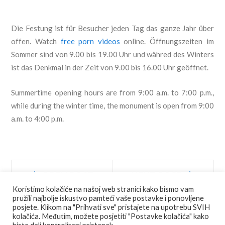
Die Festung ist für Besucher jeden Tag das ganze Jahr über
offen. Watch
free porn videos
online. Öffnungszeiten im
Sommer sind von 9.00 bis 19.00 Uhr und währed des Winters
ist das Denkmal in der Zeit von 9.00 bis 16.00 Uhr geöffnet.
Summertime opening hours are from 9:00 a.m. to 7:00 p.m.,
while during the winter time, the monument is open from 9:00
a.m. to 4:00 p.m.
Navigacija
Prev
Next
PREV POST
NEXT POST
post:
post:
Koristimo kolačiće na našoj web stranici kako bismo vam
objava
pružili najbolje iskustvo pamteći vaše postavke i ponovljene
posjete. Klikom na "Prihvati sve" pristajete na upotrebu SVIH
kolačića. Međutim, možete posjetiti "Postavke kolačića" kako